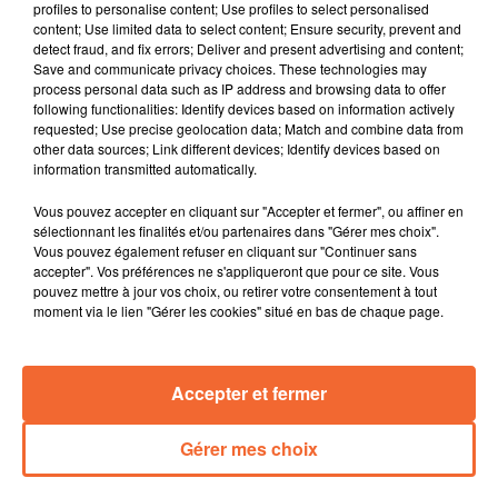
profiles to personalise content; Use profiles to select personalised
France.
content; Use limited data to select content; Ensure security, prevent and
La 3ème promotion bressuiraise de service civique
detect fraud, and fix errors; Deliver and present advertising and content;
Save and communicate privacy choices. These technologies may
officiellement lancée la semaine dernière. Elle
process personal data such as IP address and browsing data to offer
comprend 24 jeunes volontaires (Tom et Elodie
following functionalities: Identify devices based on information actively
entourent le responsable nord deux-sèvres d'Unis Cité ).
requested; Use precise geolocation data; Match and combine data from
other data sources; Link different devices; Identify devices based on
La nouvelle revue d'Histoire et Patrimoine du
information transmitted automatically.
Bressuirais vient de paraitre. Elle met notamment en
lumière le parcours d'un jeune bressuirais engagé dans
Vous pouvez accepter en cliquant sur "Accepter et fermer", ou affiner en
les brigages internationnales en Espagne dans les
sélectionnant les finalités et/ou partenaires dans "Gérer mes choix".
Vous pouvez également refuser en cliquant sur "Continuer sans
années 30.
accepter". Vos préférences ne s'appliqueront que pour ce site. Vous
En pleine période de la Toussaint Philippe Michel-
pouvez mettre à jour vos choix, ou retirer votre consentement à tout
Courty animera une conférence ce soir à Thouars.
moment via le lien "Gérer les cookies" situé en bas de chaque page.
Intitulée “ In Mémoriam ” elle sera consacée aux
cimetières.
Accepter et fermer
Retour sur l'actualité sportive du week-end avec les
principaux résultats à retenir.
Gérer mes choix
0:00
16 min 30 sec