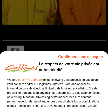
Infos
Continuer sans accepter
3 novembre 2025 - 16 min 30 sec
Le respect de votre vie privée est
JOURNAL DU LUNDI 03 NOVEMBRE ( MIDI )
notre priorité
Patrice Bémanangy
We and
our (447) partners
do the following data processing based on
your consent and/or our legitimate interest: Store and/or access
L'info près de chez vous.
information on a device; Use limited data to select advertising; Create
profiles for personalised advertising; Use profiles to select personalised
Le cerizéen Benoit Belgy nouveau président de l'U2P
advertising; Measure advertising performance; Measure content
79, l'Union des Entreprises de Proximité et vise la
performance; Understand audiences through statistics or combinations
of data from different sources; Develop and improve services; Create
présidence nationale des charcutiers-traiteurs de