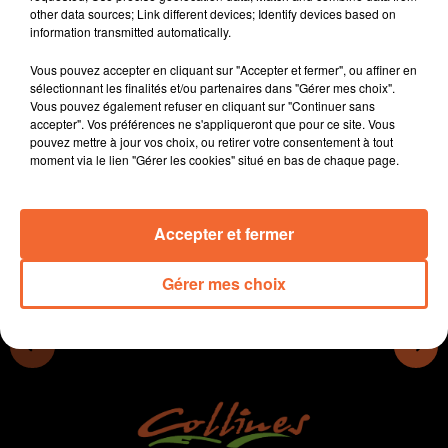
other data sources; Link different devices; Identify devices based on
- La Safer veille sur le foncier agricole, des terres
information transmitted automatically.
souvent très convoitées.
- Le directeur de la MFR de Moncoutant va prendre sa
Vous pouvez accepter en cliquant sur "Accepter et fermer", ou affiner en
retraite après avoir triplé les effectifs.
sélectionnant les finalités et/ou partenaires dans "Gérer mes choix".
Vous pouvez également refuser en cliquant sur "Continuer sans
- Les joueurs de palet ont RDV samedi à Mauléon, pour
accepter". Vos préférences ne s'appliqueront que pour ce site. Vous
la coupe des Deux-Sèvres en individuel
pouvez mettre à jour vos choix, ou retirer votre consentement à tout
moment via le lien "Gérer les cookies" situé en bas de chaque page.
0:00
14 min
Accepter et fermer
Gérer mes choix