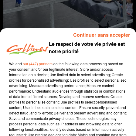
Continuer sans accepter
Le respect de votre vie privée est
notre priorité
info
We and
our (447) partners
do the following data processing based on
your consent and/or our legitimate interest: Store and/or access
information on a device; Use limited data to select advertising; Create
3 juin 2024 - 14 min
profiles for personalised advertising; Use profiles to select personalised
advertising; Measure advertising performance; Measure content
JOURNAL DU LUNDI 03 JUIN (SOIR)
performance; Understand audiences through statistics or combinations
of data from different sources; Develop and improve services; Create
Fabien Gazeau
profiles to personalise content; Use profiles to select personalised
content; Use limited data to select content; Ensure security, prevent and
L'info près de chez vous
detect fraud, and fix errors; Deliver and present advertising and content;
Save and communicate privacy choices. These technologies may
Présenté par Fabien Gazeau
process personal data such as IP address and browsing data to offer
- Retour sur le passage de la flamme olympique en
following functionalities: Identify devices based on information actively
Deux-Sèvres hier
requested; Use precise geolocation data; Match and combine data from