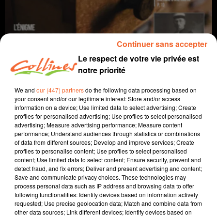
Continuer sans accepter
Le respect de votre vie privée est
notre priorité
We and
our (447) partners
do the following data processing based on
your consent and/or our legitimate interest: Store and/or access
info
information on a device; Use limited data to select advertising; Create
profiles for personalised advertising; Use profiles to select personalised
3 janvier 2022 - 14 min 29 sec
advertising; Measure advertising performance; Measure content
performance; Understand audiences through statistics or combinations
JOURNAL DU LUNDI 03 JANVIER (MIDI)
of data from different sources; Develop and improve services; Create
profiles to personalise content; Use profiles to select personalised
Fabien Gazeau
content; Use limited data to select content; Ensure security, prevent and
detect fraud, and fix errors; Deliver and present advertising and content;
L'info près de chez vous
Save and communicate privacy choices. These technologies may
process personal data such as IP address and browsing data to offer
Présenté par Fabien Gazeau
following functionalities: Identify devices based on information actively
- La FSU principal syndicat enseignant aurait souhaité
requested; Use precise geolocation data; Match and combine data from
other data sources; Link different devices; Identify devices based on
un report de la rentrée des classes