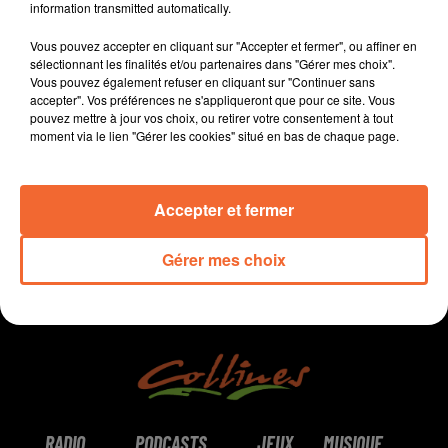
information transmitted automatically.
- Dans le Thouarsais, les sapins sont collectés par une
carriole tractée par un cheval.
Vous pouvez accepter en cliquant sur "Accepter et fermer", ou affiner en
- L'EFS propose un escape game virtuel.
sélectionnant les finalités et/ou partenaires dans "Gérer mes choix".
Vous pouvez également refuser en cliquant sur "Continuer sans
- Enfin, le mystère Robert Hureaux levé à Bressuire...
accepter". Vos préférences ne s'appliqueront que pour ce site. Vous
pouvez mettre à jour vos choix, ou retirer votre consentement à tout
moment via le lien "Gérer les cookies" situé en bas de chaque page.
0:00
14 min 29 sec
Accepter et fermer
Gérer mes choix
RADIO
PODCASTS
JEUX
MUSIQUE