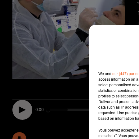
We and
our (447) partn
access information on a 
select personalised ad
statistics or combinatio
profiles to select person
Deliver and present adv
data such as IP address 
0:00
requested; Use precise g
based on information tra
Vous pouvez accepter en 
mes choix". Vous pouvez