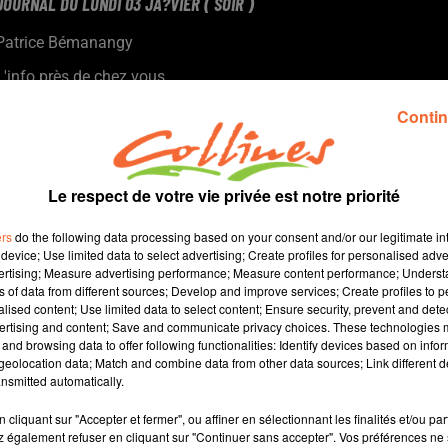
JOURNAL DU LUNDI 03 JA?VIER ( SOIR )
Patrice Bémanangy
L'info près de chez vous.
Les demandes de tests Covid en très forte augmentation.
Contin
La FSU principal syndicat enseignant aurait souhaité le report
de la rentrée.
Le Fauteuil rouge de Bressuire lance le concept " Séance Carte
Le respect de votre vie privée est notre priorité
Blanche "
La soirée " Pestige " 2022 du CJD Nord Deux-Sèvres aura lieu le
ers
do the following data processing based on your consent and/or our legitimate int
12 Mai à Bocapole
device; Use limited data to select advertising; Create profiles for personalised adver
vertising; Measure advertising performance; Measure content performance; Unders
ns of data from different sources; Develop and improve services; Create profiles to 
alised content; Use limited data to select content; Ensure security, prevent and detect
ertising and content; Save and communicate privacy choices. These technologies
and browsing data to offer following functionalities: Identify devices based on infor
12 min 22 
eolocation data; Match and combine data from other data sources; Link different de
nsmitted automatically.
cliquant sur "Accepter et fermer", ou affiner en sélectionnant les finalités et/ou pa
 également refuser en cliquant sur "Continuer sans accepter". Vos préférences ne 