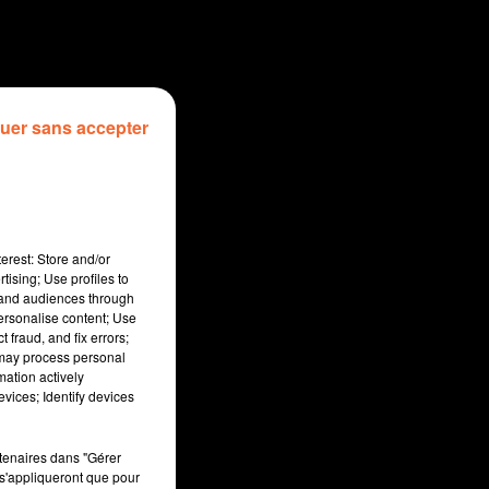
uer sans accepter
erest: Store and/or
tising; Use profiles to
tand audiences through
personalise content; Use
 fraud, and fix errors;
 may process personal
mation actively
sec
vices; Identify devices
rtenaires dans "Gérer
s'appliqueront que pour