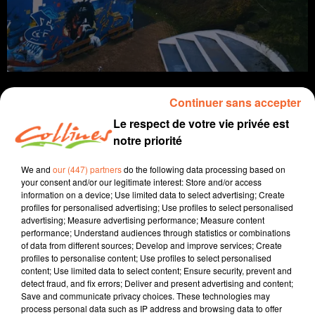
Continuer sans accepter
Le respect de votre vie privée est
notre priorité
info
We and
our (447) partners
do the following data processing based on
2 mars 2026 - 12 min 51 sec
your consent and/or our legitimate interest: Store and/or access
information on a device; Use limited data to select advertising; Create
JOURNAL DU LUNDI 02 MARS (SOIR)
profiles for personalised advertising; Use profiles to select personalised
advertising; Measure advertising performance; Measure content
Fabien Gazeau
performance; Understand audiences through statistics or combinations
of data from different sources; Develop and improve services; Create
L'info près de chez vous
profiles to personalise content; Use profiles to select personalised
content; Use limited data to select content; Ensure security, prevent and
Présenté par Fabien Gazeau
detect fraud, and fix errors; Deliver and present advertising and content;
- A 15 jours des élections municipales, la campagne
Save and communicate privacy choices. These technologies may
process personal data such as IP address and browsing data to offer
s'intensifie