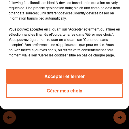
following functionalities: Identify devices based on information actively
- Le salon de l'agriculture a connu une baisse de
requested; Use precise geolocation data; Match and combine data from
fréquentation de près de 30%, l'absence des bovins y
other data sources; Link different devices; Identify devices based on
information transmitted automatically.
est pour beaucoup
- Un livre est en préparation sur le lycée Maurice-
Vous pouvez accepter en cliquant sur "Accepter et fermer", ou affiner en
Genevoix de Bressuire (photo)
sélectionnant les finalités et/ou partenaires dans "Gérer mes choix".
-
Vous pouvez également refuser en cliquant sur "Continuer sans
Le théâtre de Bressuire accueille ce soir un spectacle de
accepter". Vos préférences ne s'appliqueront que pour ce site. Vous
Mohammed El Khatib mettant en valeur le stand up.
pouvez mettre à jour vos choix, ou retirer votre consentement à tout
Sarah-Anna sera le 14 mars prochain au Théâtre Jean
-
moment via le lien "Gérer les cookies" situé en bas de chaque page.
Richard à Niort...
0:00
12 min 51 sec
Accepter et fermer
Gérer mes choix