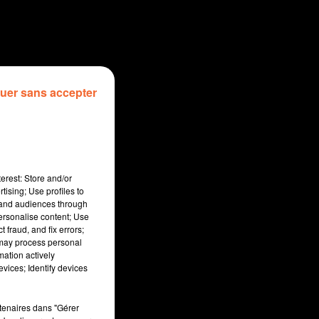
uer sans accepter
erest: Store and/or
tising; Use profiles to
tand audiences through
personalise content; Use
 fraud, and fix errors;
 may process personal
mation actively
vices; Identify devices
sec
rtenaires dans "Gérer