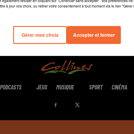
 également refuser en cliquant sur "Continuer sans accepter". Vos préférences ne 
tre à jour vos choix, ou retirer votre consentement à tout moment via le lien "Gérer 
Gérer mes choix
Accepter et fermer
PODCASTS
JEUX
MUSIQUE
SPORT
CINÉMA