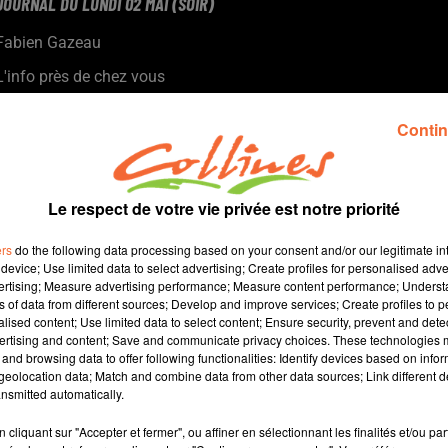
JOURNAL DU LUNDI 02 MAI (SOIR)
Fabien Gazeau
L'info près de chez vous
Présenté par Fabien Gazeau
Contin
- L'ARS publie une nouvelle cartographie pour définir les zones à
soutenir pour l'installation de médecins
- Le SIEDS a développé un cadastre solaire. Très instructif avant
de finaliser un projet photovoltaïque chez soi.
Le respect de votre vie privée est notre priorité
- L'Ardibb propose une soirée débat ce mercredi au Fauteuil
ers
do the following data processing based on your consent and/or our legitimate int
Rouge sur le thème des migrations à travers une oeuvre très
device; Use limited data to select advertising; Create profiles for personalised adver
originale
vertising; Measure advertising performance; Measure content performance; Unders
- L'Université Citoyenne du Thouarsais propose une conférence-
ns of data from different sources; Develop and improve services; Create profiles to 
alised content; Use limited data to select content; Ensure security, prevent and detect
débat sur les mobilités douces, piétons et vélos.
ertising and content; Save and communicate privacy choices. These technologies
and browsing data to offer following functionalities: Identify devices based on infor
eolocation data; Match and combine data from other data sources; Link different de
12 min 34 
nsmitted automatically.
cliquant sur "Accepter et fermer", ou affiner en sélectionnant les finalités et/ou pa