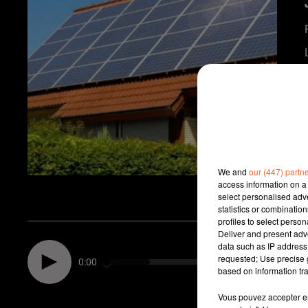
We and
our (447) partn
access information on a 
select personalised ad
statistics or combinatio
profiles to select person
Deliver and present adv
data such as IP address 
requested; Use precise g
0:00
based on information tra
Vous pouvez accepter en 