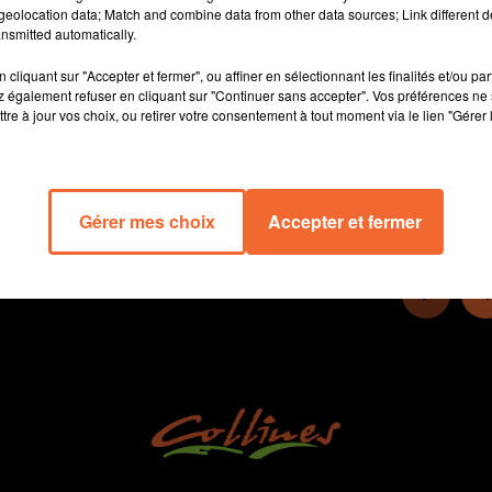
eolocation data; Match and combine data from other data sources; Link different de
Ce dimanche, pour la reprise des visites touristiques guidées sur
nsmitted automatically.
le site du château de Thouars, un parcours spécial est proposé.
cliquant sur "Accepter et fermer", ou affiner en sélectionnant les finalités et/ou pa
 également refuser en cliquant sur "Continuer sans accepter". Vos préférences ne 
13 min 32 
tre à jour vos choix, ou retirer votre consentement à tout moment via le lien "Gérer 
Gérer mes choix
Accepter et fermer