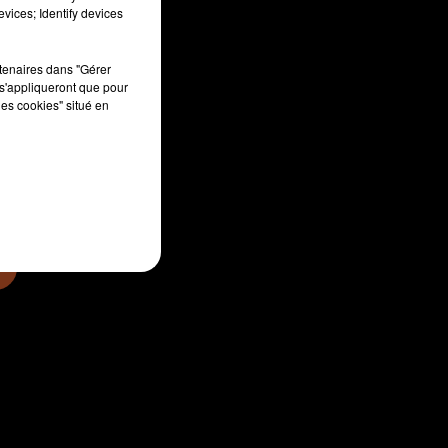
vices; Identify devices
rtenaires dans "Gérer
s'appliqueront que pour
sec
les cookies" situé en