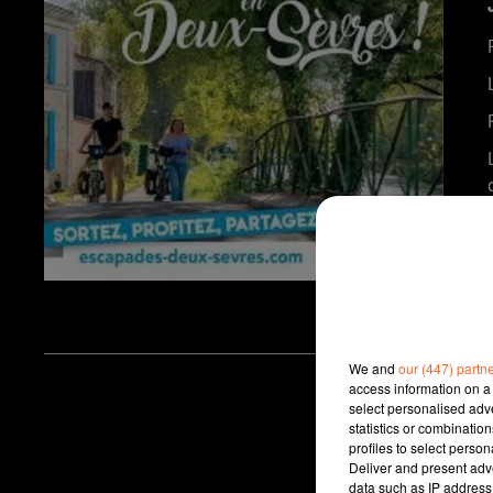
We and
our (447) partn
access information on a 
select personalised ad
statistics or combinatio
profiles to select person
Deliver and present adv
data such as IP address 