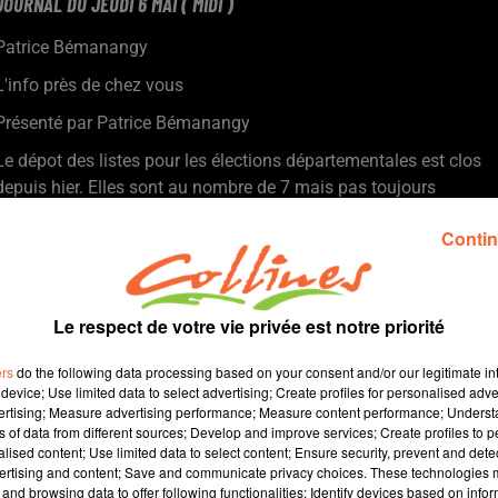
JOURNAL DU JEUDI 6 MAI ( MIDI )
Patrice Bémanangy
L'info près de chez vous
Présenté par Patrice Bémanangy
Le dépot des listes pour les élections départementales est clos
depuis hier. Elles sont au nombre de 7 mais pas toujours
présentes sur l'ensemble des 17 cantons.
Contin
Menacé de fermeture, le commerce multi service de St Aubin du
Plain rouvrira dès le début de la semaine prochaine grâce à
l'action de la municipalité.
Le respect de votre vie privée est notre priorité
Crise sanitaire oblige, la ville de Cerizay réajuste ses
subventions à certaines associations, parfois même à la
ers
do the following data processing based on your consent and/or our legitimate int
device; Use limited data to select advertising; Create profiles for personalised adver
demande de ces dernières.
vertising; Measure advertising performance; Measure content performance; Unders
ns of data from different sources; Develop and improve services; Create profiles to 
Le département des Deux-Sèvres lance sa campagne de
alised content; Use limited data to select content; Ensure security, prevent and detect
séduction à l'approche de l'été : le slogan retenu "Sortez,
ertising and content; Save and communicate privacy choices. These technologies
Profitez, Partagez".
and browsing data to offer following functionalities: Identify devices based on infor