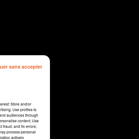
uer sans accepter
erest: Store and/or
tising; Use profiles to
tand audiences through
personalise content; Use
 fraud, and fix errors;
 may process personal
mation actively