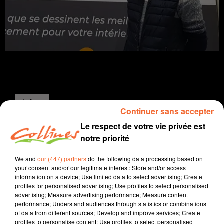
Infos
Continuer sans accepter
Le respect de votre vie privée est
31 mars 2022 - 14 min 59 sec
notre priorité
JOURNAL DU JEUDI 31 MARS ( SOIR )
We and
our (447) partners
do the following data processing based on
Patrice Bémanangy
your consent and/or our legitimate interest: Store and/or access
information on a device; Use limited data to select advertising; Create
L'info près de chez vous.
profiles for personalised advertising; Use profiles to select personalised
advertising; Measure advertising performance; Measure content
La foire exposition de Bressuire 2022 s'ouvre demain
performance; Understand audiences through statistics or combinations
et pour 4 jours sur le thème du Pays Basque. Certains
of data from different sources; Develop and improve services; Create
professionnels s'afficheront pour la première fois
profiles to personalise content; Use profiles to select personalised