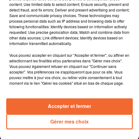
content; Use limited data to select content; Ensure security, prevent and
comme Sébastien Guesdon de " Raison Home " à
detect fraud, and fix errors; Deliver and present advertising and content;
Bressuire ( photo ).
Save and communicate privacy choices. These technologies may
Dans le Bocage, le Thouarsais, le Loudunais, les
process personal data such as IP address and browsing data to offer
following functionalities: Identify devices based on information actively
chantiers publics offrent des emplois à ceux et celles
requested; Use precise geolocation data; Match and combine data from
qui en sont éloignés.
other data sources; Link different devices; Identify devices based on
" Quel toit pour demain ? " l'intitulé d'un forum autour
information transmitted automatically.
des alternatives à la maison de retraite le 05 Avril à
Vous pouvez accepter en cliquant sur "Accepter et fermer", ou affiner en
Saint-Aubin-de-Baubigné.
sélectionnant les finalités et/ou partenaires dans "Gérer mes choix".
Bioparc de Doué la Fontaine peut se targuer d'avoir eu
Vous pouvez également refuser en cliquant sur "Continuer sans
une naissance d'un rhinocéros noir en captivité ...
accepter". Vos préférences ne s'appliqueront que pour ce site. Vous
pouvez mettre à jour vos choix, ou retirer votre consentement à tout
évènement particulièrement rare.
moment via le lien "Gérer les cookies" situé en bas de chaque page.
Samedi prochain, à l'occasion de son premier match à
domicile en nocturne sur le terrain synthétique,
Nueillaubiers en profitera pour organiser sa soirée des
Accepter et fermer
partenaires.
Gérer mes choix
0:00
14 min 59 sec