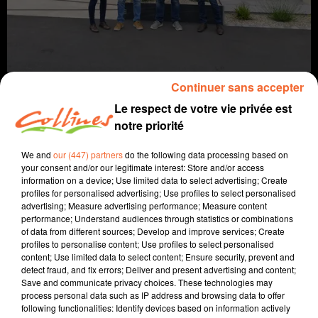
Continuer sans accepter
Le respect de votre vie privée est
notre priorité
infos
We and
our (447) partners
do the following data processing based on
your consent and/or our legitimate interest: Store and/or access
3 juin 2021 - 12 min 22 sec
information on a device; Use limited data to select advertising; Create
profiles for personalised advertising; Use profiles to select personalised
JOURNAL DU JEUDI 3 JUIN (SOIR)
advertising; Measure advertising performance; Measure content
performance; Understand audiences through statistics or combinations
Fabien Gazeau
of data from different sources; Develop and improve services; Create
profiles to personalise content; Use profiles to select personalised
L'info près de chez vous
content; Use limited data to select content; Ensure security, prevent and
detect fraud, and fix errors; Deliver and present advertising and content;
Présenté par Fabien Gazeau
Save and communicate privacy choices. These technologies may
process personal data such as IP address and browsing data to offer
- Retour sur la qualification d'Hugo Hay aux JO
following functionalities: Identify devices based on information actively