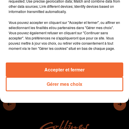
requested; Use precise geolocation data; Match and combine data from
- Deux cyclistes handisports vont relever un beau défi
other data sources; Link different devices; Identify devices based on
demain dans les Pyrénées
information transmitted automatically.
- Le bâtiment manque cruellement de main d'oeuvre
Vous pouvez accepter en cliquant sur "Accepter et fermer", ou affiner en
qualifié.
sélectionnant les finalités et/ou partenaires dans "Gérer mes choix".
Vous pouvez également refuser en cliquant sur "Continuer sans
- Le festival Art Joyette aura bien lieu les 12 et 13 juin à
accepter". Vos préférences ne s'appliqueront que pour ce site. Vous
pouvez mettre à jour vos choix, ou retirer votre consentement à tout
St Varent.
moment via le lien "Gérer les cookies" situé en bas de chaque page.
0:00
12 min 22 sec
Accepter et fermer
Gérer mes choix