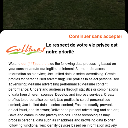
Continuer sans accepter
Le respect de votre vie privée est
notre priorité
info
We and
our (447) partners
do the following data processing based on
your consent and/or our legitimate interest: Store and/or access
29 juin 2023 - 12 min 53 sec
information on a device; Use limited data to select advertising; Create
profiles for personalised advertising; Use profiles to select personalised
JOURNAL DU JEUDI 29 JUIN (SOIR)
advertising; Measure advertising performance; Measure content
performance; Understand audiences through statistics or combinations
Fabien Gazeau
of data from different sources; Develop and improve services; Create
profiles to personalise content; Use profiles to select personalised
L'info près de chez vous
content; Use limited data to select content; Ensure security, prevent and
detect fraud, and fix errors; Deliver and present advertising and content;
Présenté par Fabien Gazeau
Save and communicate privacy choices. These technologies may
- Les assistants de régulation médicale seront en grève
process personal data such as IP address and browsing data to offer
following functionalities: Identify devices based on information actively
à partir de lundi prochain.