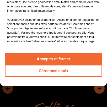
requested; Use precise geolocation data; Match and combine data from
- A suivre le témoignage de Benoit Jaunet au
other data sources; Link different devices; Identify devices based on
lendemain de sa garde à vue.
information transmitted automatically.
- Le club des entreprises du Thouarsais prépare sa
Vous pouvez accepter en cliquant sur "Accepter et fermer", ou affiner en
journée décalée, samedi.
sélectionnant les finalités et/ou partenaires dans "Gérer mes choix".
- La mise en place d'un arboretum à Clazay (photo)
Vous pouvez également refuser en cliquant sur "Continuer sans
- Un rassemblement burlesque cette semaine à Nueil-
accepter". Vos préférences ne s'appliqueront que pour ce site. Vous
pouvez mettre à jour vos choix, ou retirer votre consentement à tout
les-Aubiers
moment via le lien "Gérer les cookies" situé en bas de chaque page.
0:00
12 min 53 sec
Accepter et fermer
Gérer mes choix