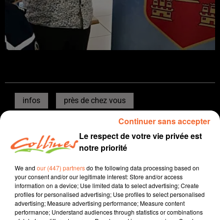
infos
près de chez vous
Continuer sans accepter
29 décembre 2022 - 8 min 19 sec
Le respect de votre vie privée est
JOURNAL DU JEUDI 29 DÉCEMBRE
notre priorité
Boris Blais
We and
our (447) partners
do the following data processing based on
L'info près de chez vous
your consent and/or our legitimate interest: Store and/or access
information on a device; Use limited data to select advertising; Create
Présenté par Boris Blais
profiles for personalised advertising; Use profiles to select personalised
advertising; Measure advertising performance; Measure content
performance; Understand audiences through statistics or combinations
Le rebond de l’emploi intérimaire en Nouvelle