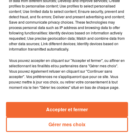
of data from different sources; Develop and improve services; Create
Aquitaine, notamment dans l’industrie et le secteur
profiles to personalise content; Use profiles to select personalised
content; Use limited data to select content; Ensure security, prevent and
tertiaire. Le département des Deux-Sèvres se retrouve
detect fraud, and fix errors; Deliver and present advertising and content;
presque à un niveau identique à celui de 2019
Save and communicate privacy choices. These technologies may
process personal data such as IP address and browsing data to offer
following functionalities: Identify devices based on information actively
Les agriculteurs deux-sévriens ont reçu 117 millions
requested; Use precise geolocation data; Match and combine data from
d’Euros en 2022. Subventions dans le cadre de la
other data sources; Link different devices; Identify devices based on
politique agricole commune et l’indemnité
information transmitted automatically.
compensatoire de handicaps naturels
Vous pouvez accepter en cliquant sur "Accepter et fermer", ou affiner en
sélectionnant les finalités et/ou partenaires dans "Gérer mes choix".
A Thouars, l’ancien cinéma redevient salle de gym. La
Vous pouvez également refuser en cliquant sur "Continuer sans
Durandal doit faire avec la pente inclinée, qui devient
accepter". Vos préférences ne s'appliqueront que pour ce site. Vous
pouvez mettre à jour vos choix, ou retirer votre consentement à tout
un atout
moment via le lien "Gérer les cookies" situé en bas de chaque page.
Et si vous aimez les anecdotes, vous aimerez le livre
publié par Pierre Brandao ( photo ). Ce gendarme à la
Accepter et fermer
retraite raconte ses expériences, notamment sur les
appels d’urgence de toutes sortes reçus au 17
Gérer mes choix