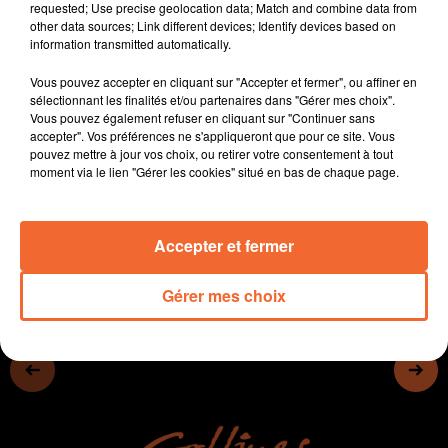
requested; Use precise geolocation data; Match and combine data from
rencontre de la jeunesse impactée par ce phénomène
other data sources; Link different devices; Identify devices based on
- Un rendez-vous pour l'emploi se prépare en
information transmitted automatically.
Thouarsais en septembre.
Vous pouvez accepter en cliquant sur "Accepter et fermer", ou affiner en
- La Tablée des producteurs est maintenue demain à
sélectionnant les finalités et/ou partenaires dans "Gérer mes choix".
Mauléon
Vous pouvez également refuser en cliquant sur "Continuer sans
- En football, le FC Chauray s'apprête à recevoir son
accepter". Vos préférences ne s'appliqueront que pour ce site. Vous
pouvez mettre à jour vos choix, ou retirer votre consentement à tout
premier match de Nationale 2 samedi face à Lorient...
moment via le lien "Gérer les cookies" situé en bas de chaque page.
0:00
13 min 21 sec
Accepter et fermer
Gérer mes choix