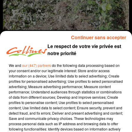
Continuer sans accepter
Le respect de votre vie privée est
notre priorité
info
We and
our (447) partners
do the following data processing based on
your consent and/or our legitimate interest: Store and/or access
28 août 2025 - 13 min 21 sec
information on a device; Use limited data to select advertising; Create
profiles for personalised advertising; Use profiles to select personalised
JOURNAL DU JEUDI 28 AOÛT (SOIR)
advertising; Measure advertising performance; Measure content
performance; Understand audiences through statistics or combinations
Fabien Gazeau
of data from different sources; Develop and improve services; Create
profiles to personalise content; Use profiles to select personalised
L'info près de chez vous
content; Use limited data to select content; Ensure security, prevent and
detect fraud, and fix errors; Deliver and present advertising and content;
Présenté par Fabien Gazeau
Save and communicate privacy choices. These technologies may
- La précarité énergétique est une réalité pour bon
process personal data such as IP address and browsing data to offer
following functionalities: Identify devices based on information actively
nombre de foyers. Les services civiques vont allés à la