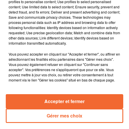
transformation. Le chantier entamé en 2021 se
profiles to personalise content; Use profiles to select personalised
content; Use limited data to select content; Ensure security, prevent and
poursuit pour une livraison totale en toute fin d'année
detect fraud, and fix errors; Deliver and present advertising and content;
2024.
Save and communicate privacy choices. These technologies may
C'est le rendez-vous incontournable pour tous les
process personal data such as IP address and browsing data to offer
following functionalities: Identify devices based on information actively
amoureux de la nature et du cinéma. Demain s'ouvre le
requested; Use precise geolocation data; Match and combine data from
39ième FIFO à Ménigoutte.
other data sources; Link different devices; Identify devices based on
Le retour ce week-end de l'Etrange week-end à Thouars
information transmitted automatically.
... une nouvelle édition qui va rimer avec émotion
Vous pouvez accepter en cliquant sur "Accepter et fermer", ou affiner en
puisque sans son emblématique créateur disparu fin
sélectionnant les finalités et/ou partenaires dans "Gérer mes choix".
Août.
Vous pouvez également refuser en cliquant sur "Continuer sans
Dans le cadre du partenariat historique avec la société
accepter". Vos préférences ne s'appliqueront que pour ce site. Vous
pouvez mettre à jour vos choix, ou retirer votre consentement à tout
Wesco et leur fondation d'entreprise, la réunion
moment via le lien "Gérer les cookies" situé en bas de chaque page.
pédagogique de l'Ecole de Découverte des Sports du
Bocage s'est délocalisée dans leurs locaux de
l'entreprise à Cerizay ( photo ).
Accepter et fermer
Gérer mes choix
0:00
12 min 32 sec