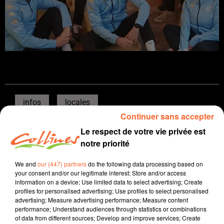
infos
locales
Continuer sans accepter
26 octobre 2023 - 12 min 32 sec
Le respect de votre vie privée est
JOURNAL DU JEUDI 26 OCTOBRE (SOIR)
notre priorité
Patrice Bémanangy
We and
our (447) partners
do the following data processing based on
your consent and/or our legitimate interest: Store and/or access
L'info près de chez vous
information on a device; Use limited data to select advertising; Create
profiles for personalised advertising; Use profiles to select personalised
Présenté par Patrice Bémanangy
advertising; Measure advertising performance; Measure content
performance; Understand audiences through statistics or combinations
Le campus des métiers de Niort poursuit sa
of data from different sources; Develop and improve services; Create