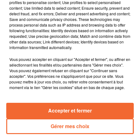
profiles to personalise content; Use profiles to select personalised
questions ( photo ).
content; Use limited data to select content; Ensure security, prevent and
Entre démolition, réhabilitations, et requalifications, le
detect fraud, and fix errors; Deliver and present advertising and content;
Save and communicate privacy choices. These technologies may
quartier de Valette à Bressuire va se transformer dans
process personal data such as IP address and browsing data to offer
les 10 prochaines années.
following functionalities: Identify devices based on information actively
A Mauléon l'offre de logements se développe même si
requested; Use precise geolocation data; Match and combine data from
other data sources; Link different devices; Identify devices based on
elle reste insuffisante au regard de la loi SRU relative à
information transmitted automatically.
la solidarité et au renouvellement urbains.
Le festival Panique au Dancing à Niort est lancé ce soir
Vous pouvez accepter en cliquant sur "Accepter et fermer", ou affiner en
pour 3 jours d'un festival de danse dans l’espace
sélectionnant les finalités et/ou partenaires dans "Gérer mes choix".
Vous pouvez également refuser en cliquant sur "Continuer sans
public et en salle imaginé par la Cie Volubilis en
accepter". Vos préférences ne s'appliqueront que pour ce site. Vous
partenariat avec Le Moulin du Roc.
pouvez mettre à jour vos choix, ou retirer votre consentement à tout
Un concert voix et orgues en l’église Saint-Pierre de
moment via le lien "Gérer les cookies" situé en bas de chaque page.
Moutiers-sous-Argenton samedi prochain. La chorale
Cant’Amüs et l’organiste David Sénéquier interpréteront
Accepter et fermer
notamment la messe composée en 1963 à Argenton-
Château aujourd'hui Argentonnay.
Gérer mes choix
0:00
12 min 18 sec