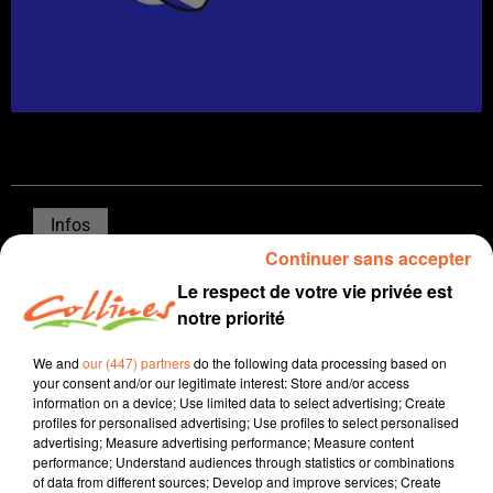
Infos
Continuer sans accepter
25 septembre 2025 - 12 min 18 sec
Le respect de votre vie privée est
JOURNAL DU JEUDI 25 SEPTEMBRE ( MIDI )
notre priorité
Patrice Bémanangy
We and
our (447) partners
do the following data processing based on
your consent and/or our legitimate interest: Store and/or access
L'info près de chez vous
information on a device; Use limited data to select advertising; Create
profiles for personalised advertising; Use profiles to select personalised
La CCI des deux-sèvres lance le service " Allo Entreprise
advertising; Measure advertising performance; Measure content
79 " un numéro unique pour les entrepreneurs qui
performance; Understand audiences through statistics or combinations
of data from different sources; Develop and improve services; Create
traversent une période délicate et qui se posent des