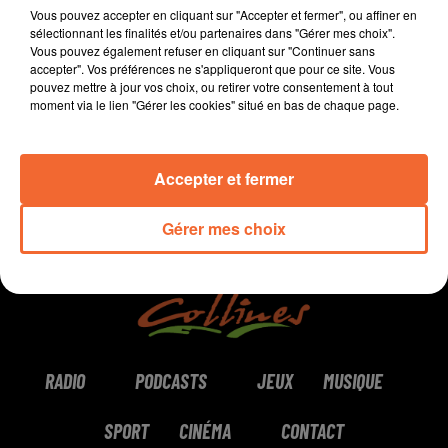
Partir en livre tout l'été sur le Bocage bressuirais,
Vous pouvez accepter en cliquant sur "Accepter et fermer", ou affiner en
vacances sportives pour les ados thouarsais...
sélectionnant les finalités et/ou partenaires dans "Gérer mes choix".
Vous pouvez également refuser en cliquant sur "Continuer sans
accepter". Vos préférences ne s'appliqueront que pour ce site. Vous
0:00
8 min 59 sec
pouvez mettre à jour vos choix, ou retirer votre consentement à tout
moment via le lien "Gérer les cookies" situé en bas de chaque page.
Accepter et fermer
Gérer mes choix
RADIO
PODCASTS
JEUX
MUSIQUE
SPORT
CINÉMA
CONTACT