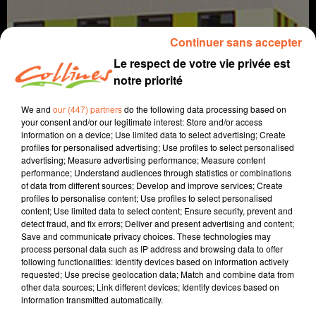
Continuer sans accepter
Le respect de votre vie privée est
notre priorité
We and
our (447) partners
do the following data processing based on
your consent and/or our legitimate interest: Store and/or access
information on a device; Use limited data to select advertising; Create
infos
profiles for personalised advertising; Use profiles to select personalised
advertising; Measure advertising performance; Measure content
performance; Understand audiences through statistics or combinations
24 juin 2021 - 8 min 59 sec
of data from different sources; Develop and improve services; Create
profiles to personalise content; Use profiles to select personalised
JOURNAL DU JEUDI 24 JUIN
content; Use limited data to select content; Ensure security, prevent and
detect fraud, and fix errors; Deliver and present advertising and content;
Fabien Gazeau
Save and communicate privacy choices. These technologies may
process personal data such as IP address and browsing data to offer
L'info près de chez vous
following functionalities: Identify devices based on information actively
requested; Use precise geolocation data; Match and combine data from
Présenté par Fabien Gazeau
other data sources; Link different devices; Identify devices based on
information transmitted automatically.
Unitri prend du retard, La Chatillonnaise avance bien,