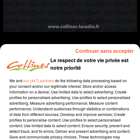
Continuer sans accepter
Le respect de votre vie privée est
info
notre priorité
24 avril 2025 - 12 min 39 sec
We and
our (447) partners
do the following data processing based on
your consent and/or our legitimate interest: Store and/or access
JOURNAL DU JEUDI 24 AVRIL (SOIR)
information on a device; Use limited data to select advertising; Create
profiles for personalised advertising; Use profiles to select personalised
Fabien Gazeau
advertising; Measure advertising performance; Measure content
performance; Understand audiences through statistics or combinations
L'info près de chez vous
of data from different sources; Develop and improve services; Create
profiles to personalise content; Use profiles to select personalised
Présenté par Fabien Gazeau
content; Use limited data to select content; Ensure security, prevent and
- A Thouars, les incendies volontaires déclenchent
detect fraud, and fix errors; Deliver and present advertising and content;
Save and communicate privacy choices. These technologies may
aussi les vélléités politiques à un an des municipales