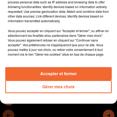
process personal data such as IP address and browsing data to offer
- Lors de ces vacances de Pâques, les Forces de l'ordre
following functionalities: Identify devices based on information actively
multiplient les contrôles routiers, mais savent aussi
requested; Use precise geolocation data; Match and combine data from
other data sources; Link different devices; Identify devices based on
récompenser les bons conducteurs
information transmitted automatically.
- L’antenne de l’association Unis-cité Nouvelle
Aquitaine va bien rester à Bressuire
Vous pouvez accepter en cliquant sur "Accepter et fermer", ou affiner en
- On évoque ensuite Un job dating " alternance " pour
sélectionnant les finalités et/ou partenaires dans "Gérer mes choix".
Vous pouvez également refuser en cliquant sur "Continuer sans
les métiers du sport et de l'animation mercredi
accepter". Vos préférences ne s'appliqueront que pour ce site. Vous
prochain à Bressuire
pouvez mettre à jour vos choix, ou retirer votre consentement à tout
- Dernière ligne droite pour participer au financement
moment via le lien "Gérer les cookies" situé en bas de chaque page.
du bar associatif de la Fabrik à St Pardoux-Soutiers...
Accepter et fermer
0:00
12 min 39 sec
Gérer mes choix