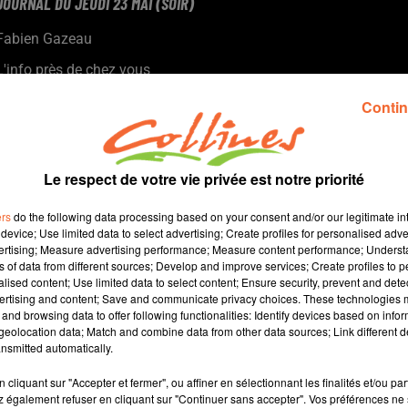
JOURNAL DU JEUDI 23 MAI (SOIR)
Fabien Gazeau
L'info près de chez vous
Présenté par Fabien Gazeau
Contin
- La FCPE 79 se mobilise contre la réforme du choc des savoirs
dans les collèges.
- Les éleveurs charolais en assemblée générale ce matin doivent
Le respect de votre vie privée est notre priorité
faite face à des charges qui sont au plus haut.
- Le moulin de Vrines dans le thouarsais doté d’ailes toutes
ers
do the following data processing based on your consent and/or our legitimate int
neuves (photo)
device; Use limited data to select advertising; Create profiles for personalised adver
vertising; Measure advertising performance; Measure content performance; Unders
- A Nueil les Aubiers, La Sauce a lieu vendredi et samedi avec la
ns of data from different sources; Develop and improve services; Create profiles to 
volonté de marquer les esprits
alised content; Use limited data to select content; Ensure security, prevent and detect
ertising and content; Save and communicate privacy choices. These technologies
and browsing data to offer following functionalities: Identify devices based on infor
13 min 47 
eolocation data; Match and combine data from other data sources; Link different de
nsmitted automatically.
cliquant sur "Accepter et fermer", ou affiner en sélectionnant les finalités et/ou pa
 également refuser en cliquant sur "Continuer sans accepter". Vos préférences ne 