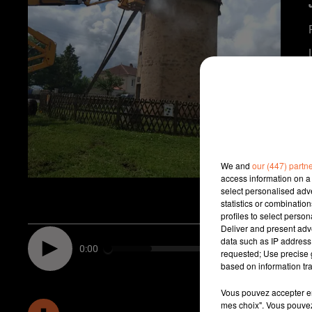
We and
our (447) partn
access information on a 
select personalised ad
statistics or combinatio
profiles to select person
Deliver and present adv
data such as IP address 
0:00
requested; Use precise g
based on information tra
Vous pouvez accepter en 
mes choix". Vous pouvez