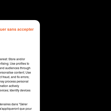
uer sans accepter
erest: Store and/or
tising; Use profiles to
tand audiences through
personalise content; Use
 fraud, and fix errors;
 may process personal
mation actively
sec
vices; Identify devices
rtenaires dans "Gérer
s'appliqueront que pour