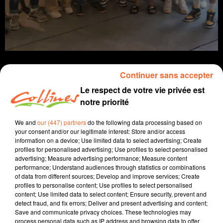
Continuer sans accepter
Le respect de votre vie privée est
notre priorité
Infos
We and
our (447) partners
do the following data processing based on
23 juin 2022 - 14 min 48 sec
your consent and/or our legitimate interest: Store and/or access
information on a device; Use limited data to select advertising; Create
JOURNAL DU JEUDI 23 JUIN ( SOIR )
profiles for personalised advertising; Use profiles to select personalised
advertising; Measure advertising performance; Measure content
Patrice Bémanangy
performance; Understand audiences through statistics or combinations
of data from different sources; Develop and improve services; Create
L'info près de chez vous.
profiles to personalise content; Use profiles to select personalised
content; Use limited data to select content; Ensure security, prevent and
Un tout nouveau site internet pour l'association
detect fraud, and fix errors; Deliver and present advertising and content;
Histoire et Patrimoine du Bressuirais.
Save and communicate privacy choices. These technologies may
Thouars seule ville des deux-sèvres à détenir le label 4
process personal data such as IP address and browsing data to offer