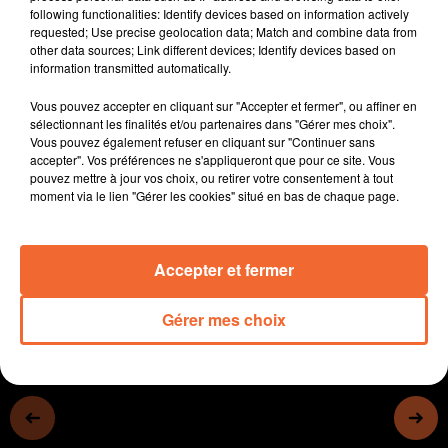
following functionalities: Identify devices based on information actively
Fleurs s'accomode des restrictions d'eau.
requested; Use precise geolocation data; Match and combine data from
Le bressuirais Michel Mercury sur scène au festival
other data sources; Link different devices; Identify devices based on
Helfest le week-end prochain.
information transmitted automatically.
Le Chateau de La Durbelière à Saint-Aubin-de-
Vous pouvez accepter en cliquant sur "Accepter et fermer", ou affiner en
Baubigné sera mis en lumière samedi soir prochain par
sélectionnant les finalités et/ou partenaires dans "Gérer mes choix".
la Compagnie Carabosse.
Vous pouvez également refuser en cliquant sur "Continuer sans
L'Assemblée Générale du Football Club de Bressuire
accepter". Vos préférences ne s'appliqueront que pour ce site. Vous
pouvez mettre à jour vos choix, ou retirer votre consentement à tout
hier soir, l'occasion de mettre en valeur les jeunes
moment via le lien "Gérer les cookies" situé en bas de chaque page.
bénévoles du club ( photo ).
0:00
14 min 48 sec
Accepter et fermer
Gérer mes choix