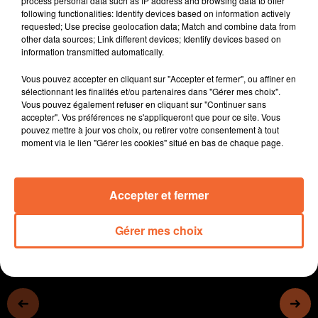
process personal data such as IP address and browsing data to offer
- Le Département des Deux-Sèvres a lancé hier une
following functionalities: Identify devices based on information actively
requested; Use precise geolocation data; Match and combine data from
plateforme pour mettre en relation les entreprises et les
other data sources; Link different devices; Identify devices based on
collégiens à la recherche de leur stage de 3e (photo)
information transmitted automatically.
- Les Sentinelles de la Nuit vont aller vérifier que les
Vous pouvez accepter en cliquant sur "Accepter et fermer", ou affiner en
enseignes des commerces sont bien éteintes la nuit.
sélectionnant les finalités et/ou partenaires dans "Gérer mes choix".
- Les Fruits de Clazay ouvrent leurs portes ce samedi
Vous pouvez également refuser en cliquant sur "Continuer sans
- Kim Tillie est l'une des recrues phares de Cholet
accepter". Vos préférences ne s'appliqueront que pour ce site. Vous
pouvez mettre à jour vos choix, ou retirer votre consentement à tout
basket...
moment via le lien "Gérer les cookies" situé en bas de chaque page.
Accepter et fermer
0:00
13 min 7 sec
Gérer mes choix