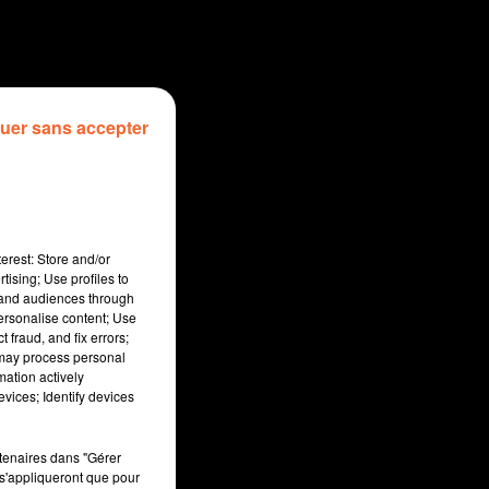
uer sans accepter
erest: Store and/or
tising; Use profiles to
tand audiences through
personalise content; Use
 fraud, and fix errors;
 may process personal
mation actively
sec
vices; Identify devices
rtenaires dans "Gérer
s'appliqueront que pour