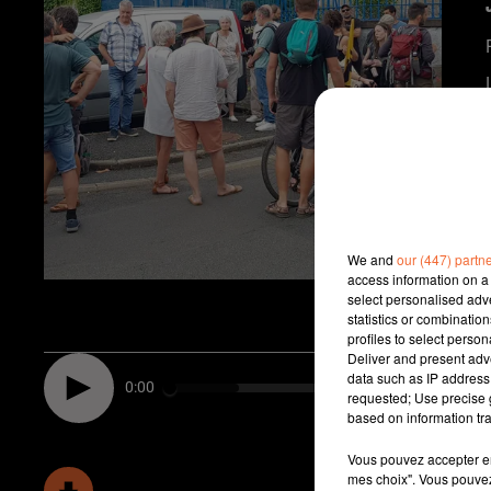
We and
our (447) partn
access information on a 
select personalised ad
statistics or combinatio
profiles to select person
Deliver and present adv
data such as IP address 
0:00
requested; Use precise g
based on information tra
Vous pouvez accepter en 
mes choix". Vous pouvez