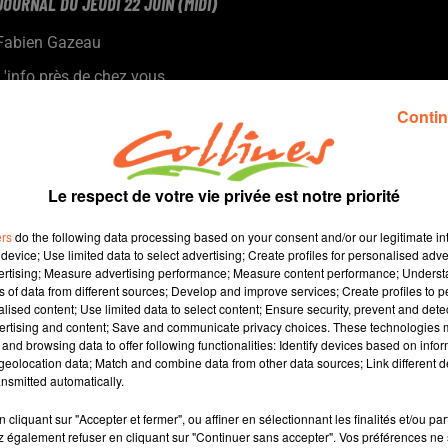
JOURNAL DU JEUDI 22 JUIN (MIDI)
Fabien Gazeau
L'info près de chez vous
Présenté par Fabien Gazeau
Contin
- Alors que le Gouvernement veut dissoudre les Soulèvements
de la Terre, des militants se dressent contre cette décision.
- La nouvelle tarification de l'aide à domicile fait bondir un
Le respect de votre vie privée est notre priorité
certain nombre d'associations d'usagers.
- Un collectif de sapeurs-pompiers et de sportifs handicapés
ers
do the following data processing based on your consent and/or our legitimate int
vont relever un double défi en septembre.
device; Use limited data to select advertising; Create profiles for personalised adver
vertising; Measure advertising performance; Measure content performance; Unders
- Un tournoi de jeu vidéo au cinéma de Thouars ce vendredi...
ns of data from different sources; Develop and improve services; Create profiles to 
alised content; Use limited data to select content; Ensure security, prevent and detect
ertising and content; Save and communicate privacy choices. These technologies
and browsing data to offer following functionalities: Identify devices based on infor
12 min 58 
eolocation data; Match and combine data from other data sources; Link different de
nsmitted automatically.
cliquant sur "Accepter et fermer", ou affiner en sélectionnant les finalités et/ou pa
 également refuser en cliquant sur "Continuer sans accepter". Vos préférences ne 