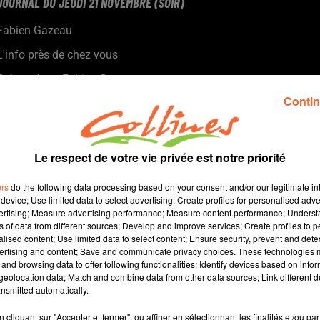
JOURNAL DU JEUDI 21 NOVEMBRE (SOIR)
Fabien Gazeau
L'info près de chez vous
Présenté par Fabien Gazeau
- Après les faits divers, nous verrons que l'entreprise Galliance
Contin
va ouvrir ses portes jeudi prochain
- Le lancement du défi anti-gaspi sur l'agglo du bocage
bressuirais.
Le respect de votre vie privée est notre priorité
- L'avenir du Magasin Utile questionne les Bressuirais
- En Deux-Sèvres, la semaine de l'enfance tourne autour du livre
ers
do the following data processing based on your consent and/or our legitimate int
(photo)
device; Use limited data to select advertising; Create profiles for personalised adver
vertising; Measure advertising performance; Measure content performance; Unders
- Les motards de l'association locale " Les félés des 2 roues "
ns of data from different sources; Develop and improve services; Create profiles to 
mobilisés le week-end des 30 novembre et 01 décembre pour
alised content; Use limited data to select content; Ensure security, prevent and detect
une petite fille handicapée.
ertising and content; Save and communicate privacy choices. These technologies
and browsing data to offer following functionalities: Identify devices based on infor
eolocation data; Match and combine data from other data sources; Link different de
15 
nsmitted automatically.
cliquant sur "Accepter et fermer", ou affiner en sélectionnant les finalités et/ou pa