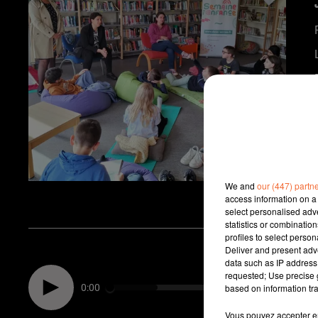
We and
our (447) partn
access information on a 
select personalised ad
statistics or combinatio
profiles to select person
Deliver and present adv
data such as IP address 
requested; Use precise g
0:00
based on information tra
Vous pouvez accepter en 