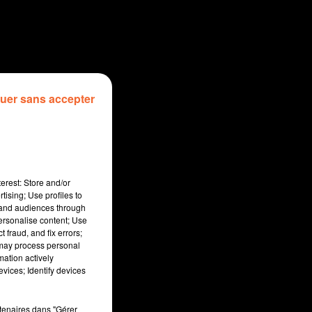
uer sans accepter
erest: Store and/or
tising; Use profiles to
tand audiences through
personalise content; Use
 fraud, and fix errors;
 may process personal
mation actively
vices; Identify devices
min
rtenaires dans "Gérer