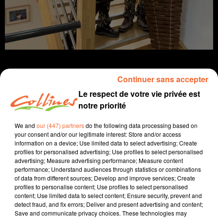
Continuer sans accepter
Le respect de votre vie privée est
Infos
notre priorité
21 novembre 2024 - 13 min 31 sec
We and
our (447) partners
do the following data processing based on
your consent and/or our legitimate interest: Store and/or access
JOURNAL DU JEUDI 21 NOVEMBRE ( MIDI )
information on a device; Use limited data to select advertising; Create
profiles for personalised advertising; Use profiles to select personalised
Patrice Bémanangy
advertising; Measure advertising performance; Measure content
performance; Understand audiences through statistics or combinations
L'info près de chez vous
of data from different sources; Develop and improve services; Create
profiles to personalise content; Use profiles to select personalised
Des gendarmes en renfort de leurs collègues
content; Use limited data to select content; Ensure security, prevent and
bressuiras depuis une quinzaine de jours suite au
detect fraud, and fix errors; Deliver and present advertising and content;
Save and communicate privacy choices. These technologies may
caillassage de la caserne début novembre.