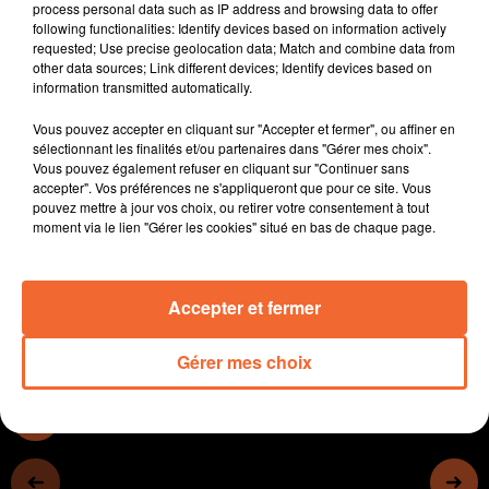
process personal data such as IP address and browsing data to offer
Une centaine d'enfants du thouarsais engagés dans la
following functionalities: Identify devices based on information actively
nouvelle promotion musicale Démos avec en point
requested; Use precise geolocation data; Match and combine data from
other data sources; Link different devices; Identify devices based on
d'orgue un concert à la philharmonie de Paris.
information transmitted automatically.
Burkina Azza revient en France à l'occasion du festival
des solidarités notamment pour un concert d'exeption
Vous pouvez accepter en cliquant sur "Accepter et fermer", ou affiner en
ce samedi soir au Breuil Bernard ( photo ).
sélectionnant les finalités et/ou partenaires dans "Gérer mes choix".
Vous pouvez également refuser en cliquant sur "Continuer sans
Les motards de l'association mauléonaise " Les félés
accepter". Vos préférences ne s'appliqueront que pour ce site. Vous
des 2 roues " mobilisés le week-end des 30 novembre
pouvez mettre à jour vos choix, ou retirer votre consentement à tout
et 01 décembre pour une petite fille atteinte d'un
moment via le lien "Gérer les cookies" situé en bas de chaque page.
handicap.
Accepter et fermer
0:00
13 min 31 sec
Gérer mes choix