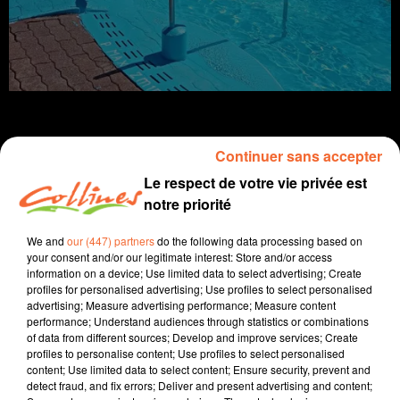
Continuer sans accepter
Le respect de votre vie privée est
Infos
notre priorité
21 décembre 2023 - 12 min 15 sec
We and
our (447) partners
do the following data processing based on
JOURNAL DU JEUDI 21 DECEMBRE ( SOIR )
your consent and/or our legitimate interest: Store and/or access
information on a device; Use limited data to select advertising; Create
Patrice Bémanangy
profiles for personalised advertising; Use profiles to select personalised
advertising; Measure advertising performance; Measure content
L'info près de chez vous.
performance; Understand audiences through statistics or combinations
of data from different sources; Develop and improve services; Create
Les élus du Nord-Deux-Sèvre siégeant au SVL ont dû
profiles to personalise content; Use profiles to select personalised
content; Use limited data to select content; Ensure security, prevent and
se résoudre hier soir à augmenter le prix de l’eau en
detect fraud, and fix errors; Deliver and present advertising and content;
2024. La PRe s'en explique dans un instant.