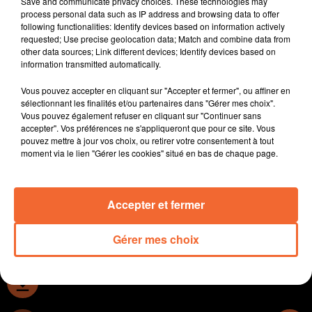
Save and communicate privacy choices. These technologies may
10 Millions d'€ ... le montant de l'investissment de
process personal data such as IP address and browsing data to offer
following functionalities: Identify devices based on information actively
l'Agglo 2B pour rénover les bassins aquatiques de
requested; Use precise geolocation data; Match and combine data from
Cerizay - Moncoutant - Nueil les Aubiers et Bressuire (
other data sources; Link different devices; Identify devices based on
photo ). Mauléon et Argentonnay sont condamnés.
information transmitted automatically.
La zone d'accélération de la filière éolienne arrétée par
Vous pouvez accepter en cliquant sur "Accepter et fermer", ou affiner en
la commune de Combrand près du Plessis fait bondir
sélectionnant les finalités et/ou partenaires dans "Gérer mes choix".
des riverrains qui viennent de constituer une
Vous pouvez également refuser en cliquant sur "Continuer sans
association d'opposants.
accepter". Vos préférences ne s'appliqueront que pour ce site. Vous
pouvez mettre à jour vos choix, ou retirer votre consentement à tout
A Cerizay, les zones d'accélération des énergies
moment via le lien "Gérer les cookies" situé en bas de chaque page.
renouvelables ne sont pas favorables à l'éolien au
regard de la configuration de la commune.
Accepter et fermer
0:00
12 min 15 sec
Gérer mes choix