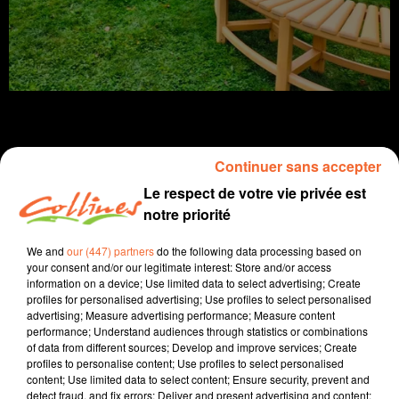
Continuer sans accepter
Infos
Le respect de votre vie privée est
notre priorité
20 novembre 2025 - 14 min 12 sec
We and
our (447) partners
do the following data processing based on
JOURNAL DU JEUDI 20 NOVEMBRE ( MIDI )
your consent and/or our legitimate interest: Store and/or access
information on a device; Use limited data to select advertising; Create
Patrice Bémanangy
profiles for personalised advertising; Use profiles to select personalised
advertising; Measure advertising performance; Measure content
L'info près de chez vous
performance; Understand audiences through statistics or combinations
of data from different sources; Develop and improve services; Create
Marchand Solutions Bois à Combrand veut accélérer le
profiles to personalise content; Use profiles to select personalised
développement de l'Escarpolette, sa gamme de
content; Use limited data to select content; Ensure security, prevent and
mobilier de jardin, de très grande qualité, en bois
detect fraud, and fix errors; Deliver and present advertising and content;