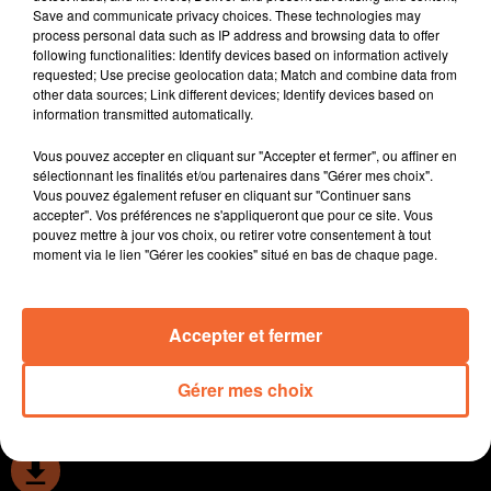
Save and communicate privacy choices. These technologies may
massif ( photo ).
process personal data such as IP address and browsing data to offer
Le premier service hier midi pour le restaurant " Ô Fins
following functionalities: Identify devices based on information actively
Gourmets " désormais installé dans le centre bourg de
requested; Use precise geolocation data; Match and combine data from
other data sources; Link different devices; Identify devices based on
La Forêt sur Sèvre.
information transmitted automatically.
" Food Rock D-Raille " èvenement proposé par
l'association bressuiraise " L'Assaut " alliant food truks
Vous pouvez accepter en cliquant sur "Accepter et fermer", ou affiner en
et concert rock le 05 décembre à Bocapole.
sélectionnant les finalités et/ou partenaires dans "Gérer mes choix".
Vous pouvez également refuser en cliquant sur "Continuer sans
Brion près Thouet attend sa brigade mobile de
accepter". Vos préférences ne s'appliqueront que pour ce site. Vous
gendarmerie avec impatience. Le maire l'espère pour le
pouvez mettre à jour vos choix, ou retirer votre consentement à tout
premier semestre 2027.
moment via le lien "Gérer les cookies" situé en bas de chaque page.
Et puis la belle victoire de Cholet hier soir à domicile en
Champion's League face aux turcs de Bursaspor.
Accepter et fermer
0:00
14 min 12 sec
Gérer mes choix