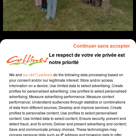
Continuer sans accepter
Le respect de votre vie privée est
notre priorité
info
We and
our (447) partners
do the following data processing based on
20 juin 2024 - 16 min 8 sec
your consent and/or our legitimate interest: Store and/or access
information on a device; Use limited data to select advertising; Create
JOURNAL DU JEUDI 20 JUIN (SOIR)
profiles for personalised advertising; Use profiles to select personalised
advertising; Measure advertising performance; Measure content
Fabien Gazeau
performance; Understand audiences through statistics or combinations
of data from different sources; Develop and improve services; Create
L'info près de chez vous
profiles to personalise content; Use profiles to select personalised
content; Use limited data to select content; Ensure security, prevent and
Présenté par Fabien Gazeau
detect fraud, and fix errors; Deliver and present advertising and content;
- Philippe Hinschberger déplore la "gestion calamiteuse
Save and communicate privacy choices. These technologies may
des Chamois niortais"
process personal data such as IP address and browsing data to offer