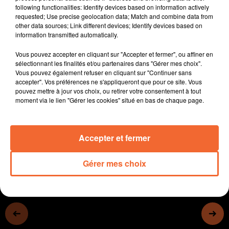
following functionalities: Identify devices based on information actively
- Xavier Benaud fait son retour à Bressuire dans un rôle
requested; Use precise geolocation data; Match and combine data from
de conseiller technique.
other data sources; Link different devices; Identify devices based on
- Législatives : la candidature de Mathieu Manceau
information transmitted automatically.
pour les Républicains
Vous pouvez accepter en cliquant sur "Accepter et fermer", ou affiner en
- Les Arts osés de Thouars ont lieu dans moins de 10
sélectionnant les finalités et/ou partenaires dans "Gérer mes choix".
jours maintenant. Après le carton de 2023, le festival
Vous pouvez également refuser en cliquant sur "Continuer sans
n'a pas voulu s'enflammer.
accepter". Vos préférences ne s'appliqueront que pour ce site. Vous
pouvez mettre à jour vos choix, ou retirer votre consentement à tout
- Plus de 550 élèves (photo) ont participé à des
moment via le lien "Gérer les cookies" situé en bas de chaque page.
Olympiades aujourd'hui à Bressuire
0:00
16 min 8 sec
Accepter et fermer
Gérer mes choix