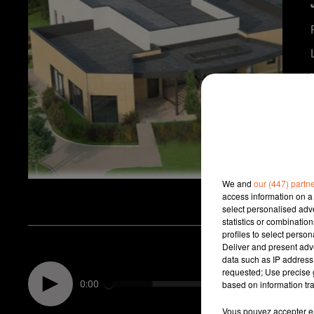
We and
our (447) partn
access information on a 
select personalised ad
statistics or combinatio
profiles to select person
Deliver and present adv
data such as IP address 
requested; Use precise g
0:00
based on information tra
Vous pouvez accepter en 