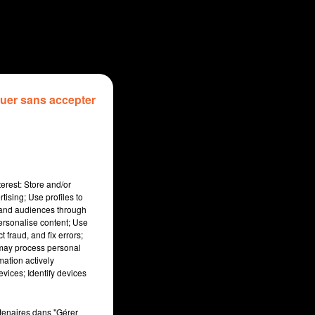
uer sans accepter
erest: Store and/or
tising; Use profiles to
tand audiences through
personalise content; Use
 fraud, and fix errors;
 may process personal
mation actively
vices; Identify devices
sec
rtenaires dans "Gérer