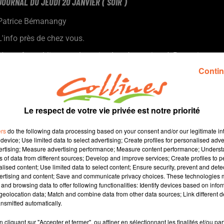
JOURNAL DU JEUDI 20 JANVIER ( SOIR )
Patrice Bémanangy
L'info près de chez vous.
L'enquête publique sur le projet de crématorium à Bressuire
s'est ouverte hier.
Contin
Agglo 2B attend les subventions promises avant d'engager la
réfection du centre régional de tennis à Bressuire.
Depuis son ouverture il y a un an, la Maision France Services de
Le respect de votre vie privée est notre priorité
Saint-Jean de Thouars fait la preuve de son utilité.
En ce début d'année, l'association bressuiraise Les Amis des
ers
do the following data processing based on your consent and/or our legitimate int
Arts propose une première exoistion dans la galerie des
device; Use limited data to select advertising; Create profiles for personalised adver
vertising; Measure advertising performance; Measure content performance; Unders
arcades.
ns of data from different sources; Develop and improve services; Create profiles to 
Un chataigner à Celles sur Belle salué au niveau national
alised content; Use limited data to select content; Ensure security, prevent and detect
comme le plus bel arbre 2021 de France.
ertising and content; Save and communicate privacy choices. These technologies
and browsing data to offer following functionalities: Identify devices based on infor
eolocation data; Match and combine data from other data sources; Link different de
15 min 17 
nsmitted automatically.
cliquant sur "Accepter et fermer", ou affiner en sélectionnant les finalités et/ou pa