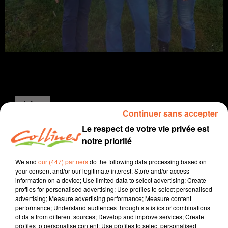
Infos
Continuer sans accepter
Le respect de votre vie privée est
19 mars 2026 - 13 min 54 sec
notre priorité
JOURNAL DU JEUDI 19 MARS ( MIDI )
We and
our (447) partners
do the following data processing based on
Patrice Bémanangy
your consent and/or our legitimate interest: Store and/or access
information on a device; Use limited data to select advertising; Create
L'info près de chez vous
profiles for personalised advertising; Use profiles to select personalised
advertising; Measure advertising performance; Measure content
La campagne électorale à L'Absie a t-elle été agressive
performance; Understand audiences through statistics or combinations
comme nous l'indiquait hier Anne-Marie Poitou ? Son
of data from different sources; Develop and improve services; Create
adversaire arrivée deuxième répond.
profiles to personalise content; Use profiles to select personalised