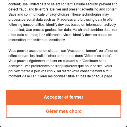
content; Use limited data to select content; Ensure security, prevent and
Jusqu'à présent secrétaire général et président de la
detect fraud, and fix errors; Deliver and present advertising and content;
section bovine de la FNSEA 79, le nueillaubrais Nicolas
Save and communicate privacy choices. These technologies may
Gaboriau a été élu président du syndicat.
process personal data such as IP address and browsing data to offer
following functionalities: Identify devices based on information actively
La médaille de bronze du tourisme décernée à Body
requested; Use precise geolocation data; Match and combine data from
Nature de Nueil-les-Aubiers, saluant ainsi ses initiatives
other data sources; Link different devices; Identify devices based on
en faveur du tourisme d'entreprise ( photo ).
information transmitted automatically.
T'Bus la navette de Thouars est-elle à l’abri des
Vous pouvez accepter en cliquant sur "Accepter et fermer", ou affiner en
surcoûts engendrés par la flambée des carburants ? En
sélectionnant les finalités et/ou partenaires dans "Gérer mes choix".
sachant que sa gratuité repose sud les finances de la
Vous pouvez également refuser en cliquant sur "Continuer sans
ville.
accepter". Vos préférences ne s'appliqueront que pour ce site. Vous
pouvez mettre à jour vos choix, ou retirer votre consentement à tout
Devant un Stade De France plein et 9 millions de
moment via le lien "Gérer les cookies" situé en bas de chaque page.
téléspectateurs, les costumes créés par Lucie et
Camille 2 couturières mauléonaises ne sont passés
inaperçus lors du show des 120 ans du crunch samedi
Accepter et fermer
dernier
Gérer mes choix
0:00
13 min 54 sec