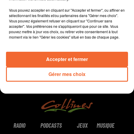
spectacle pour éveiller les consciences sur le
Vous pouvez accepter en cliquant sur "Accepter et fermer", ou affiner en
réchauffement climatique, Moundrag à la salle
sélectionnant les finalités et/ou partenaires dans "Gérer mes choix".
Emeraude...
Vous pouvez également refuser en cliquant sur "Continuer sans
accepter". Vos préférences ne s'appliqueront que pour ce site. Vous
pouvez mettre à jour vos choix, ou retirer votre consentement à tout
0:00
14 min 24 sec
moment via le lien "Gérer les cookies" situé en bas de chaque page.
Accepter et fermer
Gérer mes choix
RADIO
PODCASTS
JEUX
MUSIQUE