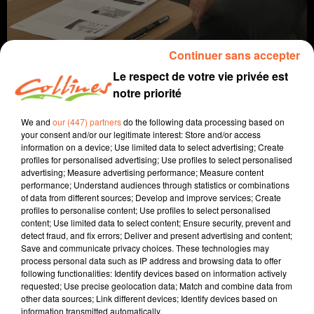
Continuer sans accepter
Le respect de votre vie privée est
notre priorité
We and
our (447) partners
do the following data processing based on
your consent and/or our legitimate interest: Store and/or access
info
information on a device; Use limited data to select advertising; Create
profiles for personalised advertising; Use profiles to select personalised
advertising; Measure advertising performance; Measure content
19 mai 2022 - 14 min 24 sec
performance; Understand audiences through statistics or combinations
of data from different sources; Develop and improve services; Create
JOURNAL DU JEUDI 19 MAI (SOIR)
profiles to personalise content; Use profiles to select personalised
content; Use limited data to select content; Ensure security, prevent and
Fabien Gazeau
detect fraud, and fix errors; Deliver and present advertising and content;
Save and communicate privacy choices. These technologies may
L'ino près de chez vous
process personal data such as IP address and browsing data to offer
following functionalities: Identify devices based on information actively
Présenté par Fabien Gazeau
requested; Use precise geolocation data; Match and combine data from
- Retour sur l'AG de la Maison de l'emploi de Bressuire
other data sources; Link different devices; Identify devices based on
(photo), les éoliennes de Chiché inaugurées, Climax un
information transmitted automatically.