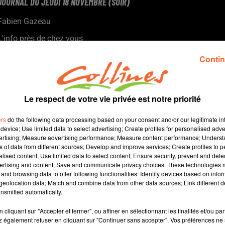
JOURNAL DU JEUDI 18 NOVEMBRE (SOIR)
Fabien Gazeau
L'info près de chez vous
Présenté par Fabien Gazeau
Contin
- Dramatique accident ce matin à Allonne, explications en début
de journal.
- Prise de commandement ce matin à a compagnie de
Le respect de votre vie privée est notre priorité
gendarmerie de Bressuire (photo)
- Le festival des solidarités permet d'éveiller les consciences.
ers
do the following data processing based on your consent and/or our legitimate int
Illustration à travers le smartphone.
device; Use limited data to select advertising; Create profiles for personalised adver
vertising; Measure advertising performance; Measure content performance; Unders
- Le Tennis club de Bressuire entame son championnat
ns of data from different sources; Develop and improve services; Create profiles to 
samedi...
alised content; Use limited data to select content; Ensure security, prevent and detect
ertising and content; Save and communicate privacy choices. These technologies
and browsing data to offer following functionalities: Identify devices based on infor
11 min 41 
eolocation data; Match and combine data from other data sources; Link different de
nsmitted automatically.
cliquant sur "Accepter et fermer", ou affiner en sélectionnant les finalités et/ou pa
 également refuser en cliquant sur "Continuer sans accepter". Vos préférences ne 