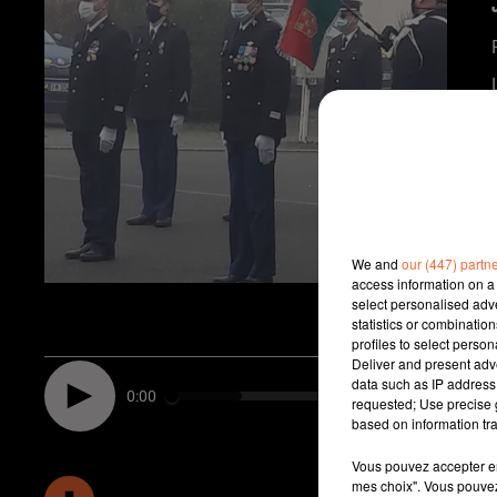
We and
our (447) partn
access information on a 
select personalised ad
statistics or combinatio
profiles to select person
Deliver and present adv
data such as IP address 
0:00
requested; Use precise g
based on information tra
Vous pouvez accepter en 
mes choix". Vous pouvez