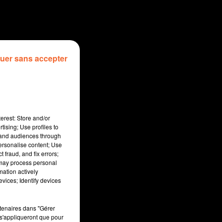
uer sans accepter
erest: Store and/or
tising; Use profiles to
tand audiences through
personalise content; Use
 fraud, and fix errors;
 may process personal
mation actively
sec
vices; Identify devices
rtenaires dans "Gérer
s'appliqueront que pour