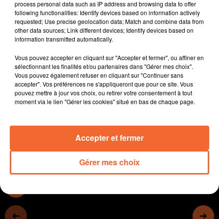
process personal data such as IP address and browsing data to offer
Pierre Missioux
following functionalities: Identify devices based on information actively
- Servex (photo) torréfie 800 kilos par semaine de café
requested; Use precise geolocation data; Match and combine data from
other data sources; Link different devices; Identify devices based on
grains dans son atelier de Moncoutant
information transmitted automatically.
- Un parcours Terr'Aventura complétement transformé
à Argentonnay. Il sera ouvert samedi matin
Vous pouvez accepter en cliquant sur "Accepter et fermer", ou affiner en
- Rencontre ensuite avec Mathieu Noirtault et Antoine
sélectionnant les finalités et/ou partenaires dans "Gérer mes choix".
Vous pouvez également refuser en cliquant sur "Continuer sans
Orain. Le régisseur de Bocapole et le directeur du pôle
accepter". Vos préférences ne s'appliqueront que pour ce site. Vous
économie de l'Agglo2B sont des fans du Hellfest.
pouvez mettre à jour vos choix, ou retirer votre consentement à tout
- La Maison des arts de Bressuire ouvre ses portes ce
moment via le lien "Gérer les cookies" situé en bas de chaque page.
samedi
Accepter et fermer
0:00
14 min 47 sec
Gérer mes choix