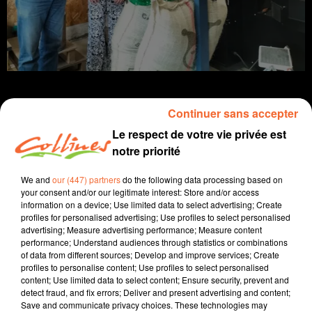
Continuer sans accepter
Le respect de votre vie privée est
info
notre priorité
18 juin 2026 - 14 min 47 sec
We and
our (447) partners
do the following data processing based on
your consent and/or our legitimate interest: Store and/or access
JOURNAL DU JEUDI 18 JUIN (MIDI)
information on a device; Use limited data to select advertising; Create
profiles for personalised advertising; Use profiles to select personalised
Fabien Gazeau
advertising; Measure advertising performance; Measure content
performance; Understand audiences through statistics or combinations
L'info près de chez vous
of data from different sources; Develop and improve services; Create
profiles to personalise content; Use profiles to select personalised
Présenté par Fabien Gazeau
content; Use limited data to select content; Ensure security, prevent and
- Un nouveau président pour l'association des maires
detect fraud, and fix errors; Deliver and present advertising and content;
Save and communicate privacy choices. These technologies may
des Deux-Sèvres : Nicolas Ragot succède à Marie-