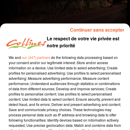
Continuer sans accepter
Le respect de votre vie privée est
notre priorité
We and
our (447) partners
do the following data processing based on
info
your consent and/or our legitimate interest: Store and/or access
information on a device; Use limited data to select advertising; Create
18 juillet 2024 - 12 min 49 sec
profiles for personalised advertising; Use profiles to select personalised
advertising; Measure advertising performance; Measure content
JOURNAL DU JEUDI 18 JUILLET (MATIN)
performance; Understand audiences through statistics or combinations
of data from different sources; Develop and improve services; Create
Fabien Gazeau
profiles to personalise content; Use profiles to select personalised
content; Use limited data to select content; Ensure security, prevent and
L'info près de chez vous
detect fraud, and fix errors; Deliver and present advertising and content;
Save and communicate privacy choices. These technologies may
Présenté par Fabien Gazeau
process personal data such as IP address and browsing data to offer
following functionalities: Identify devices based on information actively
- Le Nouveau Front populaire craint de ne pas accéder
requested; Use precise geolocation data; Match and combine data from
à Matignon