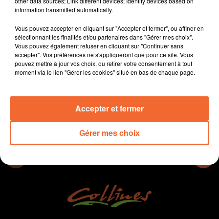
other data sources; Link different devices; Identify devices based on
- Bassines : la Confédération paysanne appelle à sortir
information transmitted automatically.
de l'impasse et à se remettre autour de la table
Vous pouvez accepter en cliquant sur "Accepter et fermer", ou affiner en
- L'abbatiale de l'Absie a des atouts à faire valoir
sélectionnant les finalités et/ou partenaires dans "Gérer mes choix".
- Un nouveau festival musical organisé à Louzy par
Vous pouvez également refuser en cliquant sur "Continuer sans
des jeunes
accepter". Vos préférences ne s'appliqueront que pour ce site. Vous
pouvez mettre à jour vos choix, ou retirer votre consentement à tout
moment via le lien "Gérer les cookies" situé en bas de chaque page.
0:00
12 min 49 sec
Accepter et fermer
Gérer mes choix