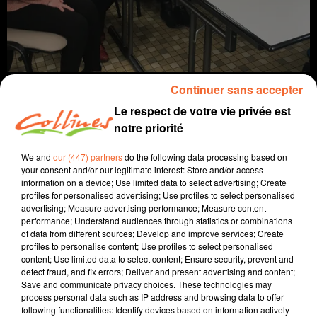
Continuer sans accepter
Le respect de votre vie privée est
notre priorité
info
We and
our (447) partners
do the following data processing based on
your consent and/or our legitimate interest: Store and/or access
17 mars 2022 - 14 min 34 sec
information on a device; Use limited data to select advertising; Create
profiles for personalised advertising; Use profiles to select personalised
JOURNAL DU JEUDI 17 MARS (MIDI)
advertising; Measure advertising performance; Measure content
performance; Understand audiences through statistics or combinations
Fabien Gazeau
of data from different sources; Develop and improve services; Create
profiles to personalise content; Use profiles to select personalised
L'info près de chez vous
content; Use limited data to select content; Ensure security, prevent and
detect fraud, and fix errors; Deliver and present advertising and content;
Présenté par Fabien Gazeau
Save and communicate privacy choices. These technologies may
- Le prix des carburants provoquent de fortes tensions.
process personal data such as IP address and browsing data to offer
following functionalities: Identify devices based on information actively
Des actions de blocage sont en cours et risquent de