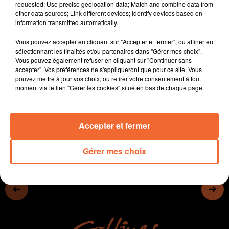
requested; Use precise geolocation data; Match and combine data from
s'intensifier la semaine prochaine
other data sources; Link different devices; Identify devices based on
- Le Centre Socio Culturel du Pays Mauléonais (photo)
information transmitted automatically.
envisage des solutions alternatives à la maison de
Vous pouvez accepter en cliquant sur "Accepter et fermer", ou affiner en
retraite. Un forum est organisé le 5 avril prochain
sélectionnant les finalités et/ou partenaires dans "Gérer mes choix".
- Le concours des vins de Thouars a lieu ce week-end.
Vous pouvez également refuser en cliquant sur "Continuer sans
- Un défilé européen ce mercredi à Bressuire avant le
accepter". Vos préférences ne s'appliqueront que pour ce site. Vous
pouvez mettre à jour vos choix, ou retirer votre consentement à tout
retour du carnaval samedi...
moment via le lien "Gérer les cookies" situé en bas de chaque page.
0:00
14 min 34 sec
Accepter et fermer
Gérer mes choix