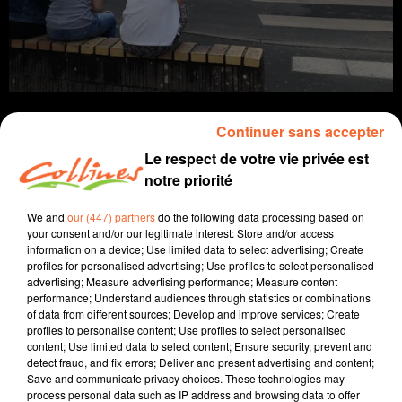
Continuer sans accepter
Le respect de votre vie privée est
notre priorité
Infos
We and
our (447) partners
do the following data processing based on
17 juin 2021 - 13 min 5 sec
your consent and/or our legitimate interest: Store and/or access
information on a device; Use limited data to select advertising; Create
JOURNAL DU JEUDI 17 JUIN ( MIDI )
profiles for personalised advertising; Use profiles to select personalised
advertising; Measure advertising performance; Measure content
Patrice Bémanangy
performance; Understand audiences through statistics or combinations
of data from different sources; Develop and improve services; Create
L'info près de chez vous.
profiles to personalise content; Use profiles to select personalised
content; Use limited data to select content; Ensure security, prevent and
Le grand jour pour les bacheliers avec la première
detect fraud, and fix errors; Deliver and present advertising and content;
épreuve : la philosophie.
Save and communicate privacy choices. These technologies may
process personal data such as IP address and browsing data to offer