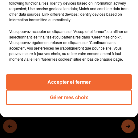
Le barreau des avocats des deux-sèvres ouvre un
following functionalities: Identify devices based on information actively
numéro d'appel téléphonique pour les personnes
requested; Use precise geolocation data; Match and combine data from
other data sources; Link different devices; Identify devices based on
victimes de violences conjugales.
information transmitted automatically.
Le square Franklin Roosevelt à Thouars réaménagé.
Vous pouvez accepter en cliquant sur "Accepter et fermer", ou affiner en
La fête de la musique à Bressuire Lundi concentrée au
sélectionnant les finalités et/ou partenaires dans "Gérer mes choix".
Vous pouvez également refuser en cliquant sur "Continuer sans
château.
accepter". Vos préférences ne s'appliqueront que pour ce site. Vous
pouvez mettre à jour vos choix, ou retirer votre consentement à tout
Un pass sanitaire sera obligatoire pour assister aux
moment via le lien "Gérer les cookies" situé en bas de chaque page.
concerts du festival de Poupet.
0:00
13 min 5 sec
Accepter et fermer
Gérer mes choix