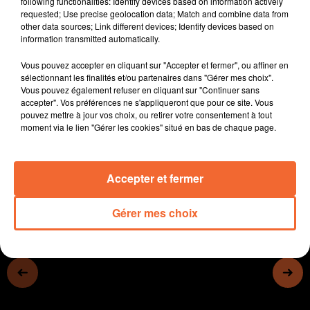
following functionalities: Identify devices based on information actively
L'association 100 pour un en Bocage poursuit sa
requested; Use precise geolocation data; Match and combine data from
other data sources; Link different devices; Identify devices based on
mission au soutien des sans-papiers
information transmitted automatically.
La Ville de Bressuire propose une déambulation à la
découverte des artistes street art (photo)
Vous pouvez accepter en cliquant sur "Accepter et fermer", ou affiner en
La ville de Chauray organise un événementiel autour
sélectionnant les finalités et/ou partenaires dans "Gérer mes choix".
Vous pouvez également refuser en cliquant sur "Continuer sans
des Food Trucks
accepter". Vos préférences ne s'appliqueront que pour ce site. Vous
Enfin, l'école de découverte des sports reprend ses
pouvez mettre à jour vos choix, ou retirer votre consentement à tout
activités
moment via le lien "Gérer les cookies" situé en bas de chaque page.
0:00
14 min 16 sec
Accepter et fermer
Gérer mes choix