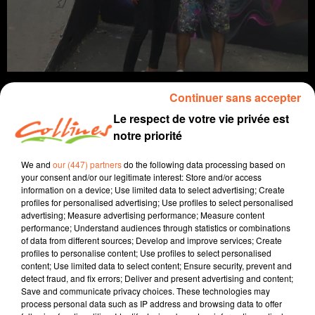
Continuer sans accepter
Le respect de votre vie privée est
notre priorité
info
We and
our (447) partners
do the following data processing based on
16 septembre 2021 - 14 min 16 sec
your consent and/or our legitimate interest: Store and/or access
information on a device; Use limited data to select advertising; Create
JOURNAL DU JEUDI 16 SEPTEMBRE (MIDI)
profiles for personalised advertising; Use profiles to select personalised
advertising; Measure advertising performance; Measure content
Fabien Gazeau
performance; Understand audiences through statistics or combinations
of data from different sources; Develop and improve services; Create
L'info près de chez vous
profiles to personalise content; Use profiles to select personalised
content; Use limited data to select content; Ensure security, prevent and
Présenté par Fabien Gazeau
detect fraud, and fix errors; Deliver and present advertising and content;
Save and communicate privacy choices. These technologies may
Le service psychiatrie de l'hopital de Niort en manque
process personal data such as IP address and browsing data to offer
de personnel doit fermer des lits temporairement.