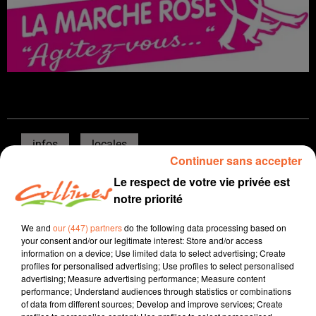
infos
locales
Continuer sans accepter
16 octobre 2025 - 12 min 55 sec
Le respect de votre vie privée est
notre priorité
JOURNAL DU JEUDI 16 OCTOBRE (SOIR)
We and
our (447) partners
do the following data processing based on
Patrice Bémanangy
your consent and/or our legitimate interest: Store and/or access
L'info près de chez vous
information on a device; Use limited data to select advertising; Create
profiles for personalised advertising; Use profiles to select personalised
Présenté par Patrice Bémanangy
advertising; Measure advertising performance; Measure content
performance; Understand audiences through statistics or combinations
Le 41ème congrès national de France Adot ce week-
of data from different sources; Develop and improve services; Create