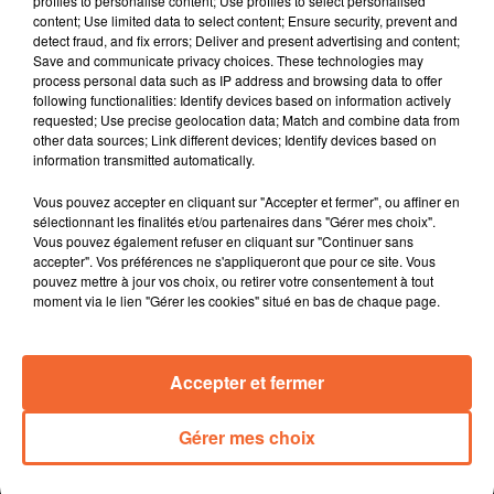
profiles to personalise content; Use profiles to select personalised
end à Niort autour notamment des enjeux du don
content; Use limited data to select content; Ensure security, prevent and
d’organes et de tissus humains. Un événement clé pour
detect fraud, and fix errors; Deliver and present advertising and content;
informer, échanger et sensibiliser.
Save and communicate privacy choices. These technologies may
process personal data such as IP address and browsing data to offer
La marche des AJT du Bocage ce dimanche dans le
following functionalities: Identify devices based on information actively
cadre d'octobre rose ( photo ). Une fois de plus, tous
requested; Use precise geolocation data; Match and combine data from
les bénéfices seront reversés à la ligue contre le cancer.
other data sources; Link different devices; Identify devices based on
information transmitted automatically.
La suite des semaines d'information sur la santé
mentale. La bipolarité sera au coeur d'une soirée ciné-
Vous pouvez accepter en cliquant sur "Accepter et fermer", ou affiner en
débat ce jeudi au Fauteuil Rouge de Bressuire.
sélectionnant les finalités et/ou partenaires dans "Gérer mes choix".
Les colibris thouarsais préfèrent réparer plutôt que
Vous pouvez également refuser en cliquant sur "Continuer sans
accepter". Vos préférences ne s'appliqueront que pour ce site. Vous
jeter. Ils se réuniront ce samedi et vous invitent à les
pouvez mettre à jour vos choix, ou retirer votre consentement à tout
rejoindre pour bricoler ensemble.
moment via le lien "Gérer les cookies" situé en bas de chaque page.
L'épopée des Chamois Niortais relatée dans un
ouvrage " Les chamois niortais, un siècle d'histoire " co-
écrit par Bruno Ahime et Christian Bonnin, d'anciens
Accepter et fermer
collègues de la NR.
Gérer mes choix
0:00
12 min 55 sec