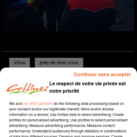
infos
près de chez vous
Continuer sans accepter
16 février 2023 - 11 min 10 sec
Le respect de votre vie privée est
JOURNAL DU JEUDI 16 FEVRIER ( MIDI )
notre priorité
Boris Blais
We and
our (447) partners
do the following data processing based on
your consent and/or our legitimate interest: Store and/or access
L'info près de chez vous
information on a device; Use limited data to select advertising; Create
Présenté par Boris Blais
profiles for personalised advertising; Use profiles to select personalised
advertising; Measure advertising performance; Measure content
Les manifestants sont dans la rue, ce jeudi dans les
performance; Understand audiences through statistics or combinations
of data from different sources; Develop and improve services; Create