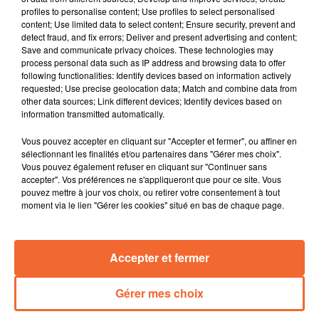
Deux-Sèvres contre la réforme des retraites ; ça a
profiles to personalise content; Use profiles to select personalised
commencé ce matin à Thouars et Niort, ça continue cet
content; Use limited data to select content; Ensure security, prevent and
AM à Bressuire et Parthenay
detect fraud, and fix errors; Deliver and present advertising and content;
Save and communicate privacy choices. These technologies may
Si vous cherchez un job d’été, c’est possible grâce au
process personal data such as IP address and browsing data to offer
following functionalities: Identify devices based on information actively
forum des jobs saisonniers organisé à Thouars
requested; Use precise geolocation data; Match and combine data from
demain après-midi : les plus grands recruteurs de la
other data sources; Link different devices; Identify devices based on
région sera là, comme le parc de la Vallée à Massais
information transmitted automatically.
ou le Puy du Fou
Vous pouvez accepter en cliquant sur "Accepter et fermer", ou affiner en
28 000 billets mis en vente, et déjà plus de 25 000 de
sélectionnant les finalités et/ou partenaires dans "Gérer mes choix".
Vous pouvez également refuser en cliquant sur "Continuer sans
vendus : le festival de Poupet n’a jamais connu une
accepter". Vos préférences ne s'appliqueront que pour ce site. Vous
telle ouverture de billetterie hier ; de bon augure pour
pouvez mettre à jour vos choix, ou retirer votre consentement à tout
l’édition 2023
moment via le lien "Gérer les cookies" situé en bas de chaque page.
Et puis à Moncoutant, réunion de crise pour les
dirigeants de l’équipe féminine de handball en
Accepter et fermer
Nationale 1: après une nouvelle défaite, l’entraineur
allemand Phillip Banguéman a décidé de jeter l’éponge
Gérer mes choix
0:00
11 min 10 sec