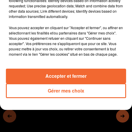
following functionalities: Identify devices based on information actively
ne démissionnera pas de ses fonction de Cholet
requested; Use precise geolocation data; Match and combine data from
other data sources; Link different devices; Identify devices based on
Basket.
information transmitted automatically.
Face à des contraintes budgétaires, l'Agglo 2B étudie
une éventuelle augmentation de la fiscalité.
Vous pouvez accepter en cliquant sur "Accepter et fermer", ou affiner en
Le prix de l'eau sur le territoire du SVL va très
sélectionnant les finalités et/ou partenaires dans "Gérer mes choix".
Vous pouvez également refuser en cliquant sur "Continuer sans
légèrement augmenté en 2022.
accepter". Vos préférences ne s'appliqueront que pour ce site. Vous
L'option de circulation " Chaucidou " a été adoptée
pouvez mettre à jour vos choix, ou retirer votre consentement à tout
pour la rue de Malabry à Bressuire.
moment via le lien "Gérer les cookies" situé en bas de chaque page.
0:00
14 min 16 sec
Accepter et fermer
Gérer mes choix