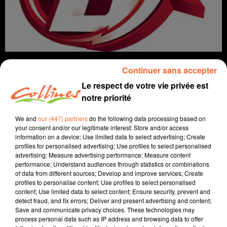
Continuer sans accepter
Le respect de votre vie privée est
notre priorité
Infos
We and
our (447) partners
do the following data processing based on
16 décembre 2021 - 14 min 16 sec
your consent and/or our legitimate interest: Store and/or access
information on a device; Use limited data to select advertising; Create
JOURNAL DU JEUDI 16 DECEMBRE ( MIDI )
profiles for personalised advertising; Use profiles to select personalised
advertising; Measure advertising performance; Measure content
Patrice Bémanangy
performance; Understand audiences through statistics or combinations
of data from different sources; Develop and improve services; Create
L'info près de chez vous
profiles to personalise content; Use profiles to select personalised
content; Use limited data to select content; Ensure security, prevent and
La dernière vidéo de l'association L214 incrimine
detect fraud, and fix errors; Deliver and present advertising and content;
Save and communicate privacy choices. These technologies may
l'élevage de volailles Pramp'Oeufs à Pamproux.
process personal data such as IP address and browsing data to offer
Malgré la crise que traverse le club, Jérôme Mérignac