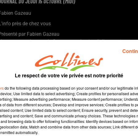
JOURNAL DU JEUDI 15 OCTOBRE (MIDI)
Fabien Gazeau
L'info près de chez vous
Présenté par Fabien Gazeau
- Le nouveau chateau de Sanzay va sécuriser l'alimentation en
eau potable sur le Nod Deux-Sèvres. Mise en service en 2027
Contin
- Retour ce midi sur la journée nationale de la résilience, au
lycée De-Vinci à Bressuire (photo)
- A l'heure de passer à table, on évoque la semaine du goût à
Le respect de votre vie privée est notre priorité
travers la cuisine centrale de Terves qui confectionne 1.200
repas par jour.
ers
do the following data processing based on your consent and/or our legitimate int
- Une collecte pour l'Ukraine est organisée vendredi et samedi à
device; Use limited data to select advertising; Create profiles for personalised adver
vertising; Measure advertising performance; Measure content performance; Unders
Cerizay.
ns of data from different sources; Develop and improve services; Create profiles to 
- Sur le Thouarsais, une conseillère numérique au soutien des
alised content; Use limited data to select content; Ensure security, prevent and detect
habitants qui éprouvent des difficultés. Depuis 4 ans, elle a déjà
ertising and content; Save and communicate privacy choices. These technologies
and browsing data to offer following functionalities: Identify devices based on infor
aidé 3.000 personnes
eolocation data; Match and combine data from other data sources; Link different de
nsmitted automatically.