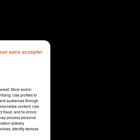
uer sans accepter
erest: Store and/or
tising; Use profiles to
tand audiences through
personalise content; Use
 fraud, and fix errors;
 may process personal
mation actively
vices; Identify devices