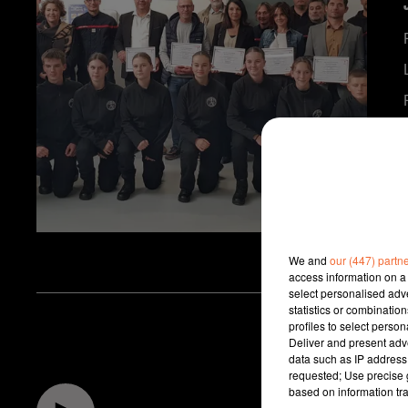
We and
our (447) partn
access information on a 
select personalised ad
statistics or combinatio
profiles to select person
Deliver and present adv
data such as IP address 
requested; Use precise g
based on information tra