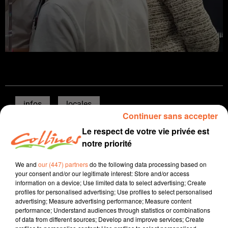
infos
locales
Continuer sans accepter
13 juin 2024 - 15 min 19 sec
Le respect de votre vie privée est
notre priorité
JOURNAL DU JEUDI 13 JUIN (SOIR)
We and
our (447) partners
do the following data processing based on
Patrice Bémanangy
your consent and/or our legitimate interest: Store and/or access
L'info près de chez vous
information on a device; Use limited data to select advertising; Create
profiles for personalised advertising; Use profiles to select personalised
Présenté par Patrice Bémanangy
advertising; Measure advertising performance; Measure content
performance; Understand audiences through statistics or combinations
La journée mondiale des donneurs de sang ce 14 Juin.
of data from different sources; Develop and improve services; Create