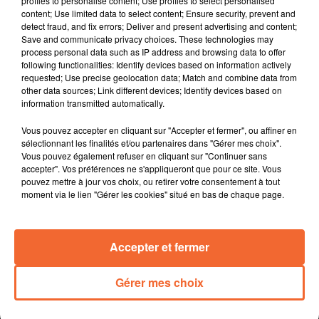
profiles to personalise content; Use profiles to select personalised
A l’approche des grandes vacances, c’est le moment
content; Use limited data to select content; Ensure security, prevent and
idéal pour mobiliser.
detect fraud, and fix errors; Deliver and present advertising and content;
Le Cap Métiers Tour Nouvelle-Aquitaine fait étape cette
Save and communicate privacy choices. These technologies may
process personal data such as IP address and browsing data to offer
semaine à la Cité Scolaire Genevoix-Signoret-Vinci de
following functionalities: Identify devices based on information actively
Bressuire en présence ce matin de la Rectrice de
requested; Use precise geolocation data; Match and combine data from
l'Académie Bénédicte Robert ( photo ).
other data sources; Link different devices; Identify devices based on
information transmitted automatically.
Les avis étaient unanimes hier soir pour saluer la
qualité du village " La Fontaine " de Combrand, un
Vous pouvez accepter en cliquant sur "Accepter et fermer", ou affiner en
habitat regroupé qui vient de faire l'objet d'une nouvelle
sélectionnant les finalités et/ou partenaires dans "Gérer mes choix".
convention tripartite.
Vous pouvez également refuser en cliquant sur "Continuer sans
accepter". Vos préférences ne s'appliqueront que pour ce site. Vous
Le conservatoire Tyndo de Thouars offre un week-end
pouvez mettre à jour vos choix, ou retirer votre consentement à tout
musical exceptionnel et gratuit avec pas moins de 3
moment via le lien "Gérer les cookies" situé en bas de chaque page.
concerts à partir de demain soir.
Le club de football de Genneton célèbrera ses 50 ans
ce samedi notamment avec un match de gala entre les
Accepter et fermer
anciens joueurs et les actuels.
Gérer mes choix
0:00
15 min 19 sec