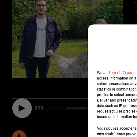
We and
our (447) partn
access information on a 
select personalised ad
statistics or combinatio
profiles to select person
Deliver and present adv
data such as IP address 
0:00
requested; Use precise g
based on information tra
Vous pouvez accepter en 
mes choix". Vous pouvez