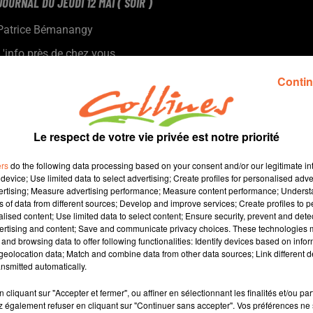
JOURNAL DU JEUDI 12 MAI ( SOIR )
Patrice Bémanangy
L'info près de chez vous.
Changement de position pour le binôme de la NUPES en nord
Contin
deux-sèvres. Juliette Woillez en tête de liste et Axel Urbain
suppléant ( photo ).
Le retour du carnaval de Cerizay ce week-end avec un nouveau
Le respect de votre vie privée est notre priorité
parcours pour le défilé.
Une fête de la bière ce samedi à Thouars ... un RDV qui se veut
ers
do the following data processing based on your consent and/or our legitimate int
aussi solidaire.
device; Use limited data to select advertising; Create profiles for personalised adver
vertising; Measure advertising performance; Measure content performance; Unders
Le 1er forum Cultivons notre santé le 8 juin à Nueil-les-Aubiers.
ns of data from different sources; Develop and improve services; Create profiles to 
alised content; Use limited data to select content; Ensure security, prevent and detect
ertising and content; Save and communicate privacy choices. These technologies
and browsing data to offer following functionalities: Identify devices based on infor
13 min 8 
eolocation data; Match and combine data from other data sources; Link different de
nsmitted automatically.
cliquant sur "Accepter et fermer", ou affiner en sélectionnant les finalités et/ou pa
 également refuser en cliquant sur "Continuer sans accepter". Vos préférences ne 