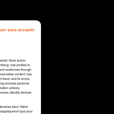
uer sans accepter
erest: Store and/or
tising; Use profiles to
tand audiences through
personalise content; Use
 fraud, and fix errors;
 may process personal
mation actively
sec
vices; Identify devices
rtenaires dans "Gérer
s'appliqueront que pour