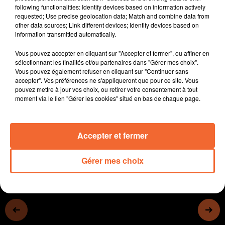
following functionalities: Identify devices based on information actively
aux viticulteurs et arboriculteurs face aux épisodes de
requested; Use precise geolocation data; Match and combine data from
gel.
other data sources; Link different devices; Identify devices based on
- Les éleveurs charolais réunis en AG hier à Bocapôle.
information transmitted automatically.
- Le 1er forum Cultivons notre santé aura lieu le 8 juin à
Vous pouvez accepter en cliquant sur "Accepter et fermer", ou affiner en
Nueil-les-Aubiers (photo)
sélectionnant les finalités et/ou partenaires dans "Gérer mes choix".
- Une nouvelle saison va s'ouvrir ce samedi à la Stabul,
Vous pouvez également refuser en cliquant sur "Continuer sans
à la Chapelle-Saint-Laurent.
accepter". Vos préférences ne s'appliqueront que pour ce site. Vous
pouvez mettre à jour vos choix, ou retirer votre consentement à tout
- Enfin, la fête de la Bière à Thouars ce samedi se veut
moment via le lien "Gérer les cookies" situé en bas de chaque page.
solidaire...
0:00
14 min 15 sec
Accepter et fermer
Gérer mes choix