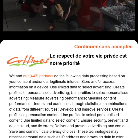
Continuer sans accepter
Le respect de votre vie privée est
notre priorité
info
We and
our (447) partners
do the following data processing based on
12 mai 2022 - 14 min 15 sec
your consent and/or our legitimate interest: Store and/or access
information on a device; Use limited data to select advertising; Create
JOURNAL DU JEUDI 12 MAI (MIDI)
profiles for personalised advertising; Use profiles to select personalised
advertising; Measure advertising performance; Measure content
Fabien Gazeau
performance; Understand audiences through statistics or combinations
of data from different sources; Develop and improve services; Create
L'info près de chez vous
profiles to personalise content; Use profiles to select personalised
content; Use limited data to select content; Ensure security, prevent and
Présenté par Fabien Gazeau
detect fraud, and fix errors; Deliver and present advertising and content;
- Climakiwi s'est vu décerner le trophée de l'innovation
Save and communicate privacy choices. These technologies may
par l'Agglo2B. Sa conception offre une vraie solution
process personal data such as IP address and browsing data to offer