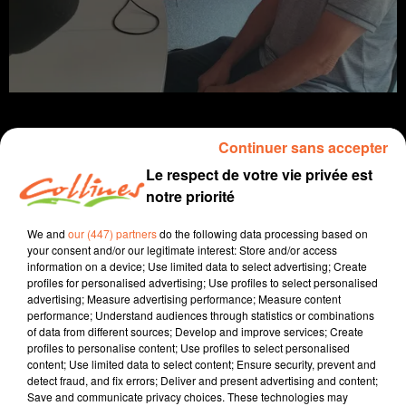
Continuer sans accepter
Le respect de votre vie privée est
info
notre priorité
12 juin 2025 - 15 min 56 sec
We and
our (447) partners
do the following data processing based on
your consent and/or our legitimate interest: Store and/or access
JOURNAL DU JEUDI 12 JUIN (MIDI)
information on a device; Use limited data to select advertising; Create
profiles for personalised advertising; Use profiles to select personalised
Fabien Gazeau
advertising; Measure advertising performance; Measure content
performance; Understand audiences through statistics or combinations
L'info près de chez vous
of data from different sources; Develop and improve services; Create
profiles to personalise content; Use profiles to select personalised
Présenté par Fabien Gazeau
content; Use limited data to select content; Ensure security, prevent and
- Coralie Denoues a dressé le bilan de 4 ans de
detect fraud, and fix errors; Deliver and present advertising and content;
Save and communicate privacy choices. These technologies may
mandat. La présidente du Département se montre très