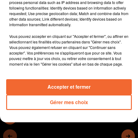
process personal data such as IP address and browsing data to offer
satisfaite
following functionalities: Identify devices based on information actively
- Les candidats au bac sont en pleine révision, on
requested; Use precise geolocation data; Match and combine data from
other data sources; Link different devices; Identify devices based on
s'intéresse à cette session 2025, qui sera la dernière
information transmitted automatically.
pour un professeur emblématique du lycée Maurice-
Genevoix, Loïc Baufreton (photo)
Vous pouvez accepter en cliquant sur "Accepter et fermer", ou affiner en
- Le CSC de Nueil-les-Aubiers recherche des œuvres
sélectionnant les finalités et/ou partenaires dans "Gérer mes choix".
Vous pouvez également refuser en cliquant sur "Continuer sans
d’un artiste local, Gaston Abonneau qui aurait fêté ses
accepter". Vos préférences ne s'appliqueront que pour ce site. Vous
100 ans en 2025.
pouvez mettre à jour vos choix, ou retirer votre consentement à tout
- Le festival de l’ArtJoyette vendredi, samedi et
moment via le lien "Gérer les cookies" situé en bas de chaque page.
dimanche sur la base de loisirs des Adillons...
Accepter et fermer
0:00
15 min 56 sec
Gérer mes choix