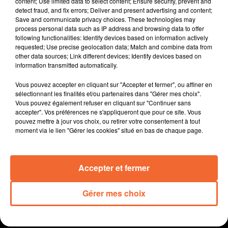
content; Use limited data to select content; Ensure security, prevent and
l'agriculture bio.
detect fraud, and fix errors; Deliver and present advertising and content;
Save and communicate privacy choices. These technologies may
Une cour " oasis " en projet à l'école Louis-Gazeau de
process personal data such as IP address and browsing data to offer
Saint Porchaire à Bressuire ... un des projets
following functionalities: Identify devices based on information actively
s'inscrivant dans le cadre du programme " Action
requested; Use precise geolocation data; Match and combine data from
other data sources; Link different devices; Identify devices based on
Coeur de Ville ".
information transmitted automatically.
Le conservatoire Tyndo de Thouars souffle ses dix
bougies ! Un lieu aujourd'hui bien identifié mais qui a
Vous pouvez accepter en cliquant sur "Accepter et fermer", ou affiner en
connu bien des rebondissements.
sélectionnant les finalités et/ou partenaires dans "Gérer mes choix".
Vous pouvez également refuser en cliquant sur "Continuer sans
Un chantier participatif de récolte de bouture d’arbres
accepter". Vos préférences ne s'appliqueront que pour ce site. Vous
ce samedi dans la vallée de l'Argenton ( photo )...
pouvez mettre à jour vos choix, ou retirer votre consentement à tout
proposition faite par l'association La Buissonnante.
moment via le lien "Gérer les cookies" situé en bas de chaque page.
Le Team Deux-Sèvres cycliste en lice pour le circuit des
plages vendéennes. La première manche se déroulela
Accepter et fermer
demain à Saint-Fulgent.
Gérer mes choix
0:00
14 min 6 sec