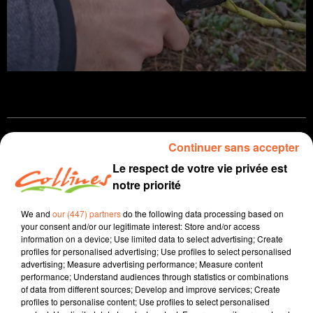
Infos
Continuer sans accepter
Le respect de votre vie privée est
12 février 2026 - 14 min 6 sec
notre priorité
JOURNAL DU JEUDI 12 FEVRIER ( SOIR )
We and
our (447) partners
do the following data processing based on
Patrice Bémanangy
your consent and/or our legitimate interest: Store and/or access
information on a device; Use limited data to select advertising; Create
L'info près de chez vous
profiles for personalised advertising; Use profiles to select personalised
advertising; Measure advertising performance; Measure content
Agrobio 79 interpelle les candidats aux municipales.
performance; Understand audiences through statistics or combinations
of data from different sources; Develop and improve services; Create
Une fois élus, l'association souhaite qu'ils se
profiles to personalise content; Use profiles to select personalised
positionnent clairement sur des priorités pour