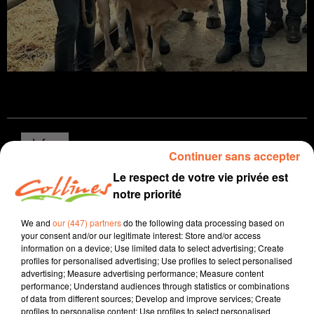
Infos
Continuer sans accepter
Le respect de votre vie privée est
11 septembre 2025 - 13 min 55 sec
notre priorité
JOURNAL DU JEUDI 11 SEPTEMBRE ( MIDI )
We and
our (447) partners
do the following data processing based on
Patrice Bémanangy
your consent and/or our legitimate interest: Store and/or access
information on a device; Use limited data to select advertising; Create
L'info près de chez vous
profiles for personalised advertising; Use profiles to select personalised
advertising; Measure advertising performance; Measure content
Sébastien Lecornu nouveau premier ministre
performance; Understand audiences through statistics or combinations
d'Emmanuel Macron ... un bon choix selon le député
of data from different sources; Develop and improve services; Create
nord deux-sévrien Jean-Marie Fiévet.
profiles to personalise content; Use profiles to select personalised