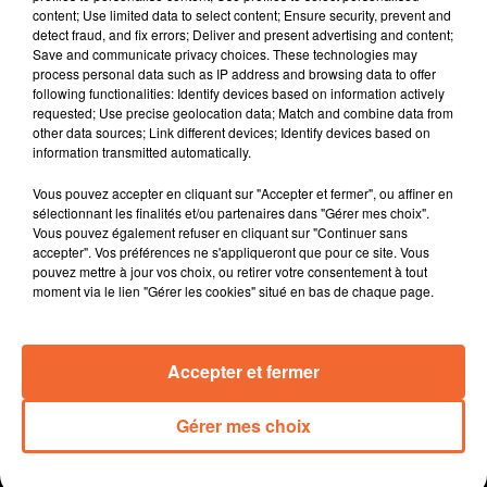
content; Use limited data to select content; Ensure security, prevent and
Les européens s’inspirent de l’expérimentation
detect fraud, and fix errors; Deliver and present advertising and content;
française des territoires zéro chômeur de longue durée.
Save and communicate privacy choices. These technologies may
Une délégation a ainsi découvert hier L'ESIAM de
process personal data such as IP address and browsing data to offer
following functionalities: Identify devices based on information actively
Mauléon.
requested; Use precise geolocation data; Match and combine data from
Un mini salon de l'agriculture les 19, 20 et 21
other data sources; Link different devices; Identify devices based on
septembre proachain à Partheanay avec la 11ème
information transmitted automatically.
édition du festival de l'élevage et de la gastronomie (
Vous pouvez accepter en cliquant sur "Accepter et fermer", ou affiner en
photo ).
sélectionnant les finalités et/ou partenaires dans "Gérer mes choix".
Le Conservatoire de Musique du Bocage Bressuirais
Vous pouvez également refuser en cliquant sur "Continuer sans
lance les cafés chantants. Les deux séances se
accepter". Vos préférences ne s'appliqueront que pour ce site. Vous
pouvez mettre à jour vos choix, ou retirer votre consentement à tout
tiendront à Clessé et à Combrand.
moment via le lien "Gérer les cookies" situé en bas de chaque page.
Elle est très attendue : la 5e Citadine à Bressuire aura
lieu le dianche 21 septembre prochain avec toujours au
programme trails et randonnées pédestres à travers la
Accepter et fermer
ville.
Gérer mes choix
0:00
13 min 55 sec