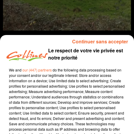
Continuer sans accepter
Le respect de votre vie privée est
notre priorité
info
We and
our (447) partners
do the following data processing based on
11 janvier 2024 - 13 min 42 sec
your consent and/or our legitimate interest: Store and/or access
information on a device; Use limited data to select advertising; Create
JOURNAL DU JEUDI 11 JANVIER (SOIR)
profiles for personalised advertising; Use profiles to select personalised
advertising; Measure advertising performance; Measure content
Fabien Gazeau
performance; Understand audiences through statistics or combinations
of data from different sources; Develop and improve services; Create
L'info près de chez vous
profiles to personalise content; Use profiles to select personalised
content; Use limited data to select content; Ensure security, prevent and
Présenté par Fabien Gazeau
detect fraud, and fix errors; Deliver and present advertising and content;
Save and communicate privacy choices. These technologies may
- Un terrible incendie a fait une victime cette nuit à
process personal data such as IP address and browsing data to offer
Loretz d'Argenton.