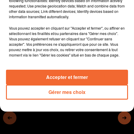
following functionalities: Identify devices based on information actively
- Le marché du logement est en berne dans la Région.
requested; Use precise geolocation data; Match and combine data from
other data sources; Link different devices; Identify devices based on
Le département des Deux-Sèvres fait exception
information transmitted automatically.
- Le bulletin hydrologique de décembre publié (photo)
- La flamme olympique va passer par les Deux-Sèvres
Vous pouvez accepter en cliquant sur "Accepter et fermer", ou affiner en
le 2 juin, et le passage sur Bressuire sera marquée par
sélectionnant les finalités et/ou partenaires dans "Gérer mes choix".
Vous pouvez également refuser en cliquant sur "Continuer sans
une mise en valeur du taekwondo
accepter". Vos préférences ne s'appliqueront que pour ce site. Vous
- Le marché aux truffes d’Availle-Thouarsais c’est ce
pouvez mettre à jour vos choix, ou retirer votre consentement à tout
samedi matin...
moment via le lien "Gérer les cookies" situé en bas de chaque page.
0:00
13 min 42 sec
Accepter et fermer
Gérer mes choix