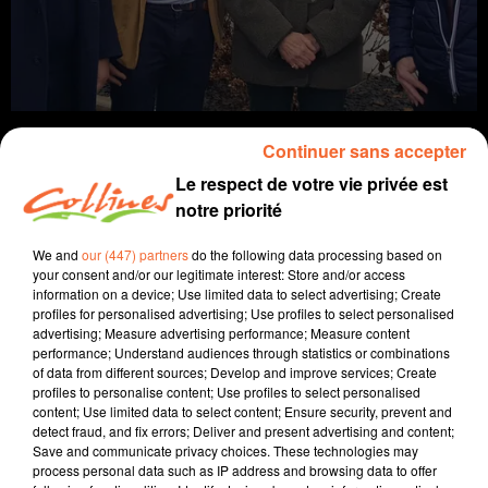
Continuer sans accepter
Le respect de votre vie privée est
notre priorité
info
We and
our (447) partners
do the following data processing based on
11 décembre 2025 - 14 min 1 sec
your consent and/or our legitimate interest: Store and/or access
information on a device; Use limited data to select advertising; Create
JOURNAL DU JEUDI 11 DÉCEMBRE (MIDI)
profiles for personalised advertising; Use profiles to select personalised
advertising; Measure advertising performance; Measure content
Fabien Gazeau
performance; Understand audiences through statistics or combinations
of data from different sources; Develop and improve services; Create
L'info près de chez vous
profiles to personalise content; Use profiles to select personalised
content; Use limited data to select content; Ensure security, prevent and
Présenté par Fabien Gazeau
detect fraud, and fix errors; Deliver and present advertising and content;
Save and communicate privacy choices. These technologies may
- Agur va assurer à partir du 1er janvier la délégation de
process personal data such as IP address and browsing data to offer
service public attribué par le SVL pour la distribution de