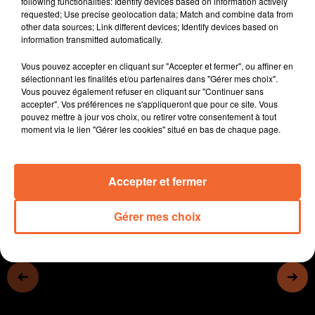
following functionalities: Identify devices based on information actively
l'eau (photo)
requested; Use precise geolocation data; Match and combine data from
other data sources; Link different devices; Identify devices based on
- La Confédération paysanne manifestait hier devant la
information transmitted automatically.
sous-préfecture pour signifier son mécontentement
concernant la DNC
Vous pouvez accepter en cliquant sur "Accepter et fermer", ou affiner en
- A Mauléon, une plaque commémorative en hommage
sélectionnant les finalités et/ou partenaires dans "Gérer mes choix".
Vous pouvez également refuser en cliquant sur "Continuer sans
à Paul-Martin vient d’être dévoilée devant l'école
accepter". Vos préférences ne s'appliqueront que pour ce site. Vous
- Le marché de la coquille st jacques ce samedi, et
pouvez mettre à jour vos choix, ou retirer votre consentement à tout
coup de projecteur sur le théâtre de Chiché...
moment via le lien "Gérer les cookies" situé en bas de chaque page.
0:00
14 min 1 sec
Accepter et fermer
Gérer mes choix