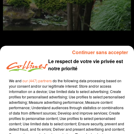
Continuer sans accepter
Le respect de votre vie privée est
Info
notre priorité
11 août 2022 - 9 min 43 sec
We and
our (447) partners
do the following data processing based on
JOURNAL DU JEUDI 11 AOÛT
your consent and/or our legitimate interest: Store and/or access
information on a device; Use limited data to select advertising; Create
Boris Blais
profiles for personalised advertising; Use profiles to select personalised
advertising; Measure advertising performance; Measure content
L'info près de chez vous.
performance; Understand audiences through statistics or combinations
of data from different sources; Develop and improve services; Create
Nouvelle vague de chaleur durable sur les Deux-Sèvres
profiles to personalise content; Use profiles to select personalised
content; Use limited data to select content; Ensure security, prevent and
: aujourd’hui les températures devraient dépasser les
detect fraud, and fix errors; Deliver and present advertising and content;
37 degrés. Des réserves d’eau ont été vandalisées. La