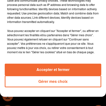
Save and communicate privacy choices. These technologies may
COOP de l’eau du département dénonce des actes
process personal data such as IP address and browsing data to offer
following functionalities: Identify devices based on information actively
irresponsables.
requested; Use precise geolocation data; Match and combine data from
Pour chercher la fraicheur pourquoi pas le parc oriental
other data sources; Link different devices; Identify devices based on
de Maulévrier ( photo ).
information transmitted automatically.
A Thouars, la rue Porte de Paris rénovée sera inaugurée
Vous pouvez accepter en cliquant sur "Accepter et fermer", ou affiner en
le 1er octobre. D’ici là, la Ville de Thouars vient de
sélectionnant les finalités et/ou partenaires dans "Gérer mes choix".
lancer un concours photo jusqu’au 12 septembre.
Vous pouvez également refuser en cliquant sur "Continuer sans
Nouveau record pour Hugo Hay. Alors qu'il sera aux
accepter". Vos préférences ne s'appliqueront que pour ce site. Vous
pouvez mettre à jour vos choix, ou retirer votre consentement à tout
championnats d'Europe de Munich la semaine
moment via le lien "Gérer les cookies" situé en bas de chaque page.
prochaine, le Bressuirais a battu son record personnel
sur 3.000 m hier à Monaco.
Accepter et fermer
0:00
9 min 43 sec
Gérer mes choix