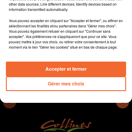
other data sources; Link different devices; Identify devices based on
Un des nombreux convoi de la liberté est passé par
information transmitted automatically.
Niort.
Le groupe bocain Pretty Helmets présentera demain
Vous pouvez accepter en cliquant sur "Accepter et fermer", ou affiner en
soir à Bressuire son premier album " Ecchymoses "
sélectionnant les finalités et/ou partenaires dans "Gérer mes choix".
Vous pouvez également refuser en cliquant sur "Continuer sans
Les jeunes thouarsais de 8/15 invités à participer
accepter". Vos préférences ne s'appliqueront que pour ce site. Vous
durant ces vacances à un stage autour du portrait.
pouvez mettre à jour vos choix, ou retirer votre consentement à tout
moment via le lien "Gérer les cookies" situé en bas de chaque page.
0:00
17 min 4 sec
Accepter et fermer
Gérer mes choix