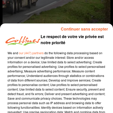
Continuer sans accepter
Le respect de votre vie privée est
notre priorité
Infos
We and
our (447) partners
do the following data processing based on
your consent and/or our legitimate interest: Store and/or access
information on a device; Use limited data to select advertising; Create
10 février 2022 - 17 min 4 sec
profiles for personalised advertising; Use profiles to select personalised
advertising; Measure advertising performance; Measure content
JOURNAL DU JEUDI 10 FEVRIER ( SOIR )
performance; Understand audiences through statistics or combinations
of data from different sources; Develop and improve services; Create
Patrice Bémanangy
profiles to personalise content; Use profiles to select personalised
content; Use limited data to select content; Ensure security, prevent and
L'info près de chez vous.
detect fraud, and fix errors; Deliver and present advertising and content;
Save and communicate privacy choices. These technologies may
Le conseil départemental des deux-sèvres souhaitent
process personal data such as IP address and browsing data to offer
récupérer certaines routes nationales pour en accélérer
following functionalities: Identify devices based on information actively
leur aménagement.
requested; Use precise geolocation data; Match and combine data from