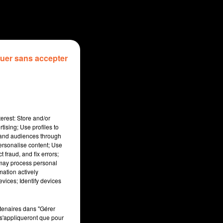
uer sans accepter
erest: Store and/or
tising; Use profiles to
tand audiences through
personalise content; Use
 fraud, and fix errors;
 may process personal
mation actively
sec
vices; Identify devices
rtenaires dans "Gérer
s'appliqueront que pour