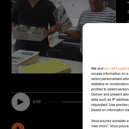
We and
our (447) partn
access information on a 
select personalised ad
statistics or combinatio
profiles to select person
Deliver and present adv
data such as IP address 
0:00
requested; Use precise g
based on information tra
Vous pouvez accepter en 
mes choix". Vous pouvez