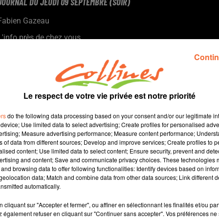
JOURNAL DU JEUDI 09 SEPTEMBRE (SOIR)
Fabien Gazeau
L'info près de chez vous
Présenté par Fabien Gazeau
Contin
Les écologistes débattent avant le 1er tour des Primaires
Coralie Desnoues devient porte-parole de l'Assemblée des
départements de France.
Le respect de votre vie privée est notre priorité
Alain Cadu et Impression créative vont présenter Années 60 une
jeunesse bressuiraise à partir de ce samedi.
ers
do the following data processing based on your consent and/or our legitimate int
La Mine heureuse, un recueil de nouvelles sera présenté lors du
device; Use limited data to select advertising; Create profiles for personalised adver
vertising; Measure advertising performance; Measure content performance; Unders
salon du livre ce WE à Cerizay...
ns of data from different sources; Develop and improve services; Create profiles to 
alised content; Use limited data to select content; Ensure security, prevent and detect
ertising and content; Save and communicate privacy choices. These technologies
and browsing data to offer following functionalities: Identify devices based on infor
15 min 15 
eolocation data; Match and combine data from other data sources; Link different de
nsmitted automatically.
cliquant sur "Accepter et fermer", ou affiner en sélectionnant les finalités et/ou pa
 également refuser en cliquant sur "Continuer sans accepter". Vos préférences ne 