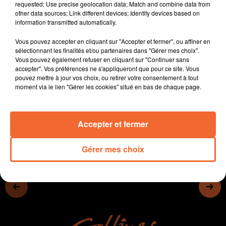
requested; Use precise geolocation data; Match and combine data from
- Les associations de protection de la nature sont
other data sources; Link different devices; Identify devices based on
inquiètes devant les nouvelles orientations en matière
information transmitted automatically.
de politique agricole
Vous pouvez accepter en cliquant sur "Accepter et fermer", ou affiner en
- La baisse démographique va entrainer des fermetures
sélectionnant les finalités et/ou partenaires dans "Gérer mes choix".
de classes en Deux-Sèvres.
Vous pouvez également refuser en cliquant sur "Continuer sans
- La boulangerie Gaborieau prend forme à la Forêt-sur-
accepter". Vos préférences ne s'appliqueront que pour ce site. Vous
pouvez mettre à jour vos choix, ou retirer votre consentement à tout
Sèvre...
moment via le lien "Gérer les cookies" situé en bas de chaque page.
0:00
13 min 43 sec
Accepter et fermer
Gérer mes choix