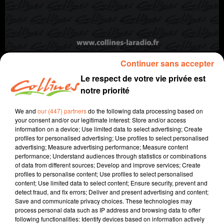
Continuer sans accepter
Le respect de votre vie privée est
notre priorité
info
We and
our (447) partners
do the following data processing based on
your consent and/or our legitimate interest: Store and/or access
8 février 2024 - 13 min 43 sec
information on a device; Use limited data to select advertising; Create
profiles for personalised advertising; Use profiles to select personalised
JOURNAL DU JEUDI 08 FÉVRIER (SOIR)
advertising; Measure advertising performance; Measure content
performance; Understand audiences through statistics or combinations
Fabien Gazeau
of data from different sources; Develop and improve services; Create
profiles to personalise content; Use profiles to select personalised
L'info près de chez vous
content; Use limited data to select content; Ensure security, prevent and
detect fraud, and fix errors; Deliver and present advertising and content;
Présenté par Fabien Gazeau
Save and communicate privacy choices. These technologies may
- Le SVL a voté son budget hier soir, avec une
process personal data such as IP address and browsing data to offer
following functionalities: Identify devices based on information actively
consommation d'eau qui diminue.